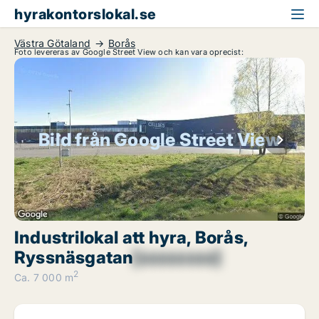
hyrakontorslokal.se
Västra Götaland
Borås
Foto levereras av Google Street View och kan vara oprecist:
Bild från Google Street View
Industrilokal att hyra, Borås,
Ryssnäsgatan
[xxxxxxxx]
2
Ca. 7 000 m