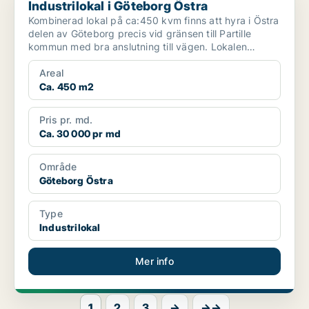
Industrilokal i Göteborg Östra
Kombinerad lokal på ca:450 kvm finns att hyra i Östra
delen av Göteborg precis vid gränsen till Partille
kommun med bra anslutning till vägen. Lokalen
ligger...
Areal
Ca. 450 m2
Pris pr. md.
Ca. 30 000 pr md
Område
Göteborg Östra
Type
Industrilokal
Mer info
1
2
3
→
→→