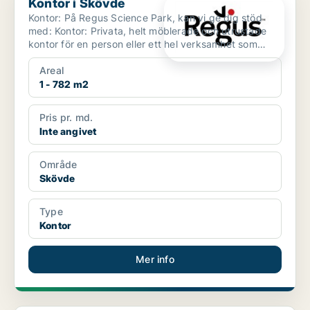
Kontor i Skövde
Kontor: På Regus Science Park, kan vi ge dig stöd
med: Kontor: Privata, helt möblerade och utrustade
kontor för en person eller ett hel verksamhet som
skr...
Areal
1 - 782 m2
Pris pr. md.
Inte angivet
Område
Skövde
Type
Kontor
Mer info