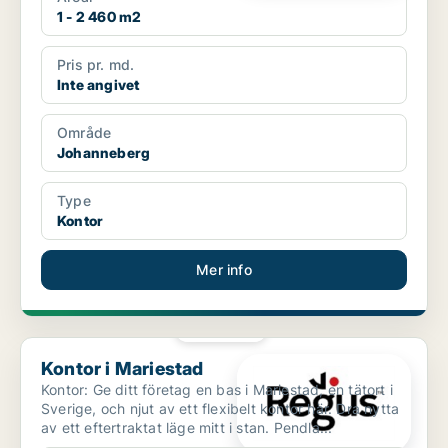
1 - 2 460 m2
Pris pr. md.
Inte angivet
Område
Johanneberg
Type
Kontor
Mer info
PLATINA
Kontor i Mariestad
Kontor i Mariestad
Kontor: Ge ditt företag en bas i Mariestad, en tätort i
Sverige, och njut av ett flexibelt kontor här. Dra nytta
av ett eftertraktat läge mitt i stan. Pendla...