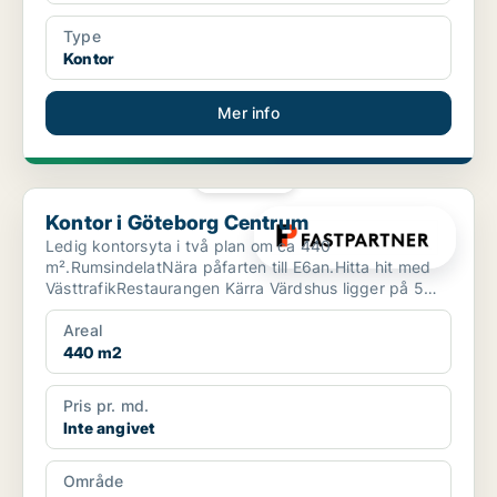
Type
Kontor
Mer info
PLATINA
Kontor i Göteborg Centrum
Kontor i Göteborg Centrum
Ledig kontorsyta i två plan om ca 440
m².RumsindelatNära påfarten till E6an.Hitta hit med
VästtrafikRestaurangen Kärra Värdshus ligger på 5
min gångavstånd.S...
Areal
440 m2
Pris pr. md.
Inte angivet
Område