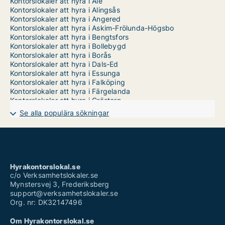
Kontorslokaler att hyra i Ale
Kontorslokaler att hyra i Alingsås
Kontorslokaler att hyra i Angered
Kontorslokaler att hyra i Askim-Frölunda-Högsbo
Kontorslokaler att hyra i Bengtsfors
Kontorslokaler att hyra i Bollebygd
Kontorslokaler att hyra i Borås
Kontorslokaler att hyra i Dals-Ed
Kontorslokaler att hyra i Essunga
Kontorslokaler att hyra i Falköping
Kontorslokaler att hyra i Färgelanda
Kontorslokaler att hyra i Grästorp
Kontorslokaler att hyra i Gullspång
Se alla populära sökningar
Kontorslokaler att hyra i Göteborg Centrum
Kontorslokaler att hyra i Göteborg Västra
Kontorslokaler att hyra i Göteborg Östra
Kontorslokaler att hyra i Götene
Kontorslokaler att hyra i Herrljunga
Kontorslokaler att hyra i Hjo
Hyrakontorslokal.se
Kontorslokaler att hyra i Härryda
c/o Verksamhetslokaler.se
Kontorslokaler att hyra i Johanneberg
Mynstersvej 3, Frederiksberg
Kontorslokaler att hyra i Karlsborg
support@verksamhetslokaler.se
Kontorslokaler att hyra i Kungälv
Org. nr: DK32147496
Kontorslokaler att hyra i Lerum
Kontorslokaler att hyra i Lidköping
Om Hyrakontorslokal.se