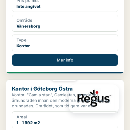
Pris pr. md.
Inte angivet
Område
Vänersborg
Type
Kontor
Mer info
PLATINA
Kontor i Göteborg Östra
Kontor i Göteborg Östra
Kontor: "Gamla stan", Gamlestan, grundades
århundraden innan den moderna staden Göteborg
grundades. Området, som tidigare var ett
industricentrum, håller sna...
Areal
1 - 1 992 m2