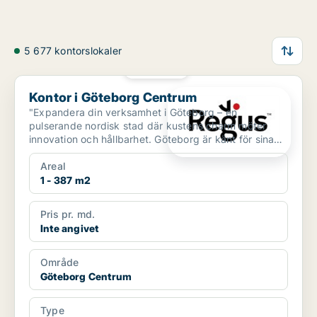
5 677 kontorslokaler
PLATINA
Kontor i Göteborg Centrum
Kontor i Göteborg Centrum
"Expandera din verksamhet i Göteborg – en
pulserande nordisk stad där kustens charm möter
innovation och hållbarhet. Göteborg är känt för sina
historiska sta...
Areal
1 - 387 m2
Pris pr. md.
Inte angivet
Område
Göteborg Centrum
Type