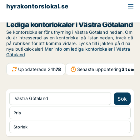
hyrakontorslokal.se
Västra Götaland
Lediga kontorlokaler i Västra Götaland
Se kontorslokaler för uthyrning i Västra Götaland nedan. Om
du är intresserad av en kontorlokal på listan nedan, tryck då
på rubriken för att komma vidare. Lycka till i jakten på dina
nya butikslokaler!
Mer info om lediga kontorlokaler i Västra
Götaland
.
Uppdaterade 24h
78
Senaste uppdatering
3 t seda
Västra Götaland
Sök
Pris
Storlek