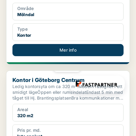
Område
Mölndal
Type
Kontor
Mer info
PLATINA
Kontor i Göteborg Centrum
Kontor i Göteborg Centrum
Ledig kontorsyta om ca 320 m².Modern fastighet i ett
smidigt lägeÖppen eller rumsindelatEndast 5 min med
tåget till Hj. BrantingsplatsenBra kommunikationer m...
Areal
320 m2
Pris pr. md.