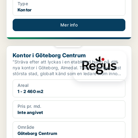
Type
Kontor
Mer info
PLATINA
Kontor i Göteborg Centrum
Kontor i Göteborg Centrum
"Sträva efter att lyckas i en etablerad hubb på ditt
nya kontor i Göteborg, Almedal. Trivs i Sveriges näst
största stad, globalt känd som en ledare inom inno...
Areal
1 - 2 460 m2
Pris pr. md.
Inte angivet
Område
Göteborg Centrum