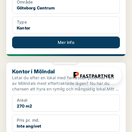
Område
Göteborg Centrum
Type
Kontor
Mer info
PLATINA
Kontor i Mölndal
Kontor i Mölndal
Letar du efter en lokal med fantastisk potential i ett
av Mölndals mest eftertraktade lägen? Nu har du
chansen att hyra en rymlig och mångsidig lokal.Mitt i
...
Areal
270 m2
Pris pr. md.
Inte angivet