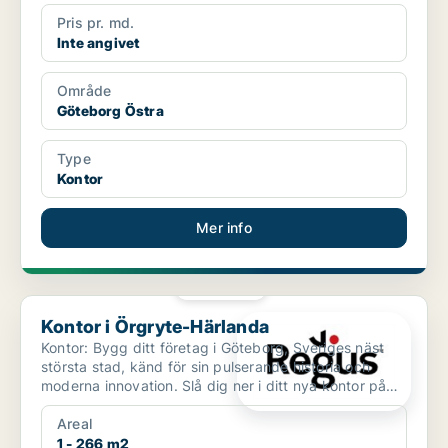
Pris pr. md.
Inte angivet
Område
Göteborg Östra
Type
Kontor
Mer info
PLATINA
Kontor i Örgryte-Härlanda
Kontor i Örgryte-Härlanda
Kontor: Bygg ditt företag i Göteborg, Sveriges näst
största stad, känd för sin pulserande historia och
moderna innovation. Slå dig ner i ditt nya kontor på
G...
Areal
1 - 266 m2