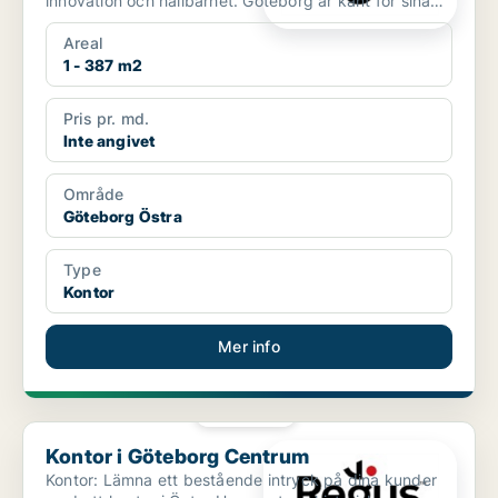
innovation och hållbarhet. Göteborg är känt för sina
histori...
Areal
1 - 387 m2
Pris pr. md.
Inte angivet
Område
Göteborg Östra
Type
Kontor
Mer info
PLATINA
Kontor i Göteborg Centrum
Kontor i Göteborg Centrum
Kontor: Lämna ett bestående intryck på dina kunder