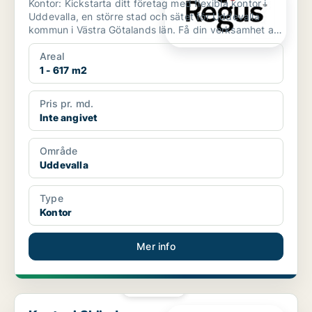
Kontor: Kickstarta ditt företag med flexibla kontor i
Uddevalla, en större stad och sätet för Uddevalla
kommun i Västra Götalands län. Få din verksamhet att
...
Areal
1 - 617 m2
Pris pr. md.
Inte angivet
Område
Uddevalla
Type
Kontor
Mer info
PLATINA
Kontor i Skövde