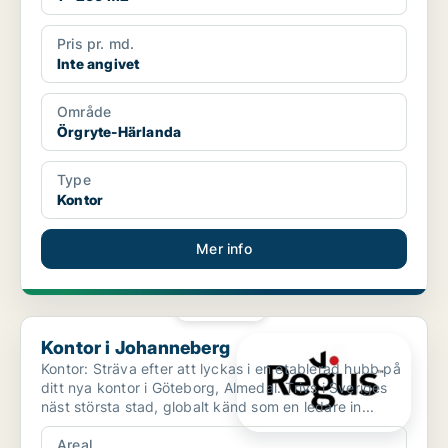
Pris pr. md.
Inte angivet
Område
Örgryte-Härlanda
Type
Kontor
Mer info
PLATINA
Kontor i Johanneberg
Kontor i Johanneberg
Kontor: Sträva efter att lyckas i en etablerad hubb på
ditt nya kontor i Göteborg, Almedal. Trivs i Sveriges
näst största stad, globalt känd som en ledare in...
Areal