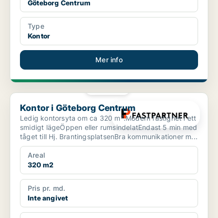
Göteborg Centrum
Type
Kontor
Mer info
PLATINA
Kontor i Göteborg Centrum
Kontor i Göteborg Centrum
Ledig kontorsyta om ca 320 m².Modern fastighet i ett
smidigt lägeÖppen eller rumsindelatEndast 5 min med
tåget till Hj. BrantingsplatsenBra kommunikationer m...
Areal
320 m2
Pris pr. md.
Inte angivet