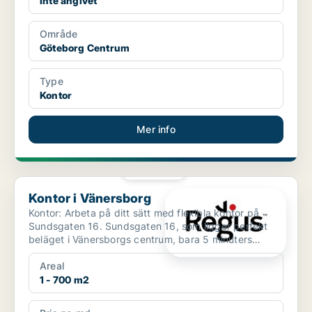
Inte angivet
Område
Göteborg Centrum
Type
Kontor
Mer info
PLATINA
Kontor i Vänersborg
Kontor i Vänersborg
Kontor: Arbeta på ditt sätt med flexibla kontor på
Sundsgaten 16. Sundsgaten 16, som ligger perfekt
beläget i Vänersborgs centrum, bara 5 minuters
promenad f...
Areal
1 - 700 m2