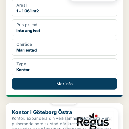
Areal
1 - 1 061 m2
Pris pr. md.
Inte angivet
Område
Mariestad
Type
Kontor
Mer info
PLATINA
Kontor i Göteborg Östra
Kontor i Göteborg Östra
Kontor: Expandera din verksamhet i Göteborg – en
pulserande nordisk stad där kustens charm möter