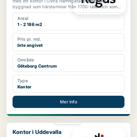
med ett kontor i Östra Hamngatans historiska
byggnad som härstammar från 1700-talet och som
har en distink...
Areal
1 - 2 186 m2
Pris pr. md.
Inte angivet
Område
Göteborg Centrum
Type
Kontor
Mer info
PLATINA
Kontor i Uddevalla
Kontor i Uddevalla