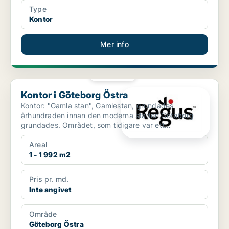
Type
Kontor
Mer info
PLATINA
Kontor i Göteborg Östra
Kontor i Göteborg Östra
Kontor: "Gamla stan", Gamlestan, grundades
århundraden innan den moderna staden Göteborg
grundades. Området, som tidigare var ett
industricentrum, håller sna...
Areal
1 - 1 992 m2
Pris pr. md.
Inte angivet
Område
Göteborg Östra