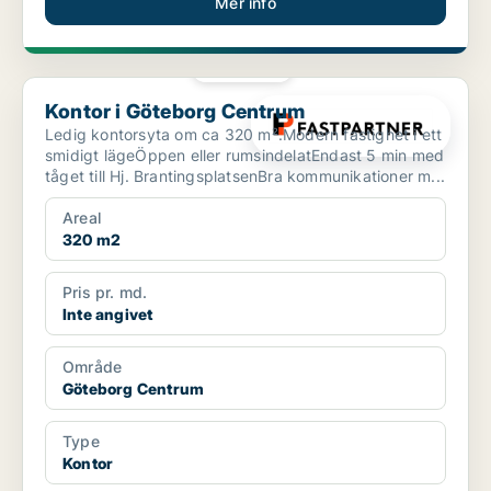
Mer info
PLATINA
Kontor i Göteborg Centrum
Kontor i Göteborg Centrum
Ledig kontorsyta om ca 320 m².Modern fastighet i ett
smidigt lägeÖppen eller rumsindelatEndast 5 min med
tåget till Hj. BrantingsplatsenBra kommunikationer m...
Areal
320 m2
Pris pr. md.
Inte angivet
Område
Göteborg Centrum
Type
Kontor