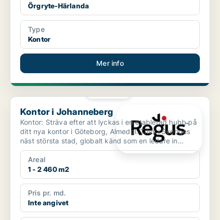
Örgryte-Härlanda
Type
Kontor
Mer info
PLATINA
Kontor i Johanneberg
Kontor i Johanneberg
Kontor: Sträva efter att lyckas i en etablerad hubb på
ditt nya kontor i Göteborg, Almedal. Trivs i Sveriges
näst största stad, globalt känd som en ledare in...
Areal
1 - 2 460 m2
Pris pr. md.
Inte angivet