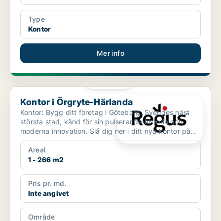
Type
Kontor
Mer info
PLATINA
Kontor i Örgryte-Härlanda
Kontor i Örgryte-Härlanda
Kontor: Bygg ditt företag i Göteborg, Sveriges näst
största stad, känd för sin pulserande historia och
moderna innovation. Slå dig ner i ditt nya kontor på
G...
Areal
1 - 266 m2
Pris pr. md.
Inte angivet
Område