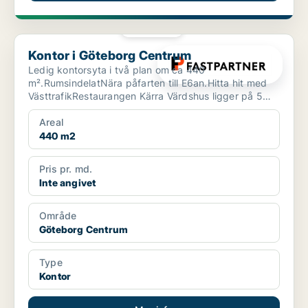
PLATINA
Kontor i Göteborg Centrum
Kontor i Göteborg Centrum
Ledig kontorsyta i två plan om ca 440
m².RumsindelatNära påfarten till E6an.Hitta hit med
VästtrafikRestaurangen Kärra Värdshus ligger på 5
min gångavstånd.S...
Areal
440 m2
Pris pr. md.
Inte angivet
Område
Göteborg Centrum
Type
Kontor