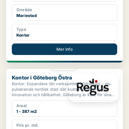
Område
Mariestad
Type
Kontor
Mer info
PLATINA
Kontor i Göteborg Östra
Kontor i Göteborg Östra
Kontor: Expandera din verksamhet i Göteborg – en
pulserande nordisk stad där kustens charm möter
innovation och hållbarhet. Göteborg är känt för sina
histori...
Areal
1 - 387 m2
Pris pr. md.