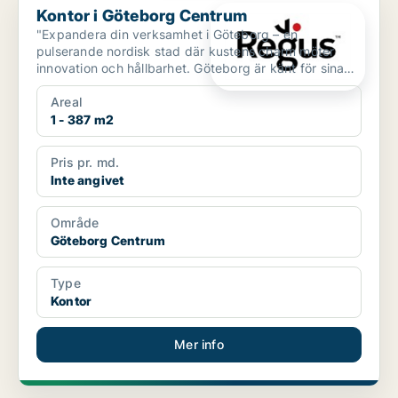
Kontor i Göteborg Centrum
"Expandera din verksamhet i Göteborg – en
pulserande nordisk stad där kustens charm möter
innovation och hållbarhet. Göteborg är känt för sina
historiska sta...
Areal
1 - 387 m2
Pris pr. md.
Inte angivet
Område
Göteborg Centrum
Type
Kontor
Mer info
PLATINA