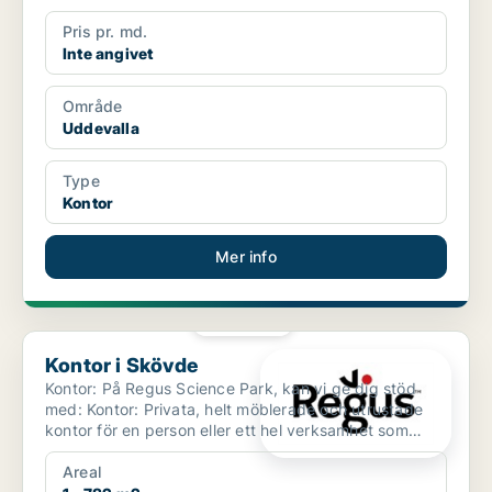
Pris pr. md.
Inte angivet
Område
Uddevalla
Type
Kontor
Mer info
PLATINA
Kontor i Skövde
Kontor i Skövde
Kontor: På Regus Science Park, kan vi ge dig stöd
med: Kontor: Privata, helt möblerade och utrustade
kontor för en person eller ett hel verksamhet som
skr...
Areal