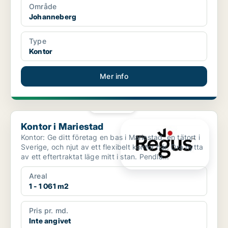
Område
Johanneberg
Type
Kontor
Mer info
PLATINA
Kontor i Mariestad
Kontor i Mariestad
Kontor: Ge ditt företag en bas i Mariestad, en tätort i
Sverige, och njut av ett flexibelt kontor här. Dra nytta
av ett eftertraktat läge mitt i stan. Pendla...
Areal
1 - 1 061 m2
Pris pr. md.
Inte angivet