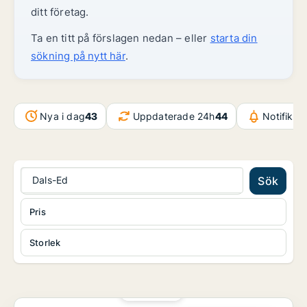
ditt företag.
Ta en titt på förslagen nedan – eller
starta din
sökning på nytt här
.
Nya i dag
43
Uppdaterade 24h
44
Notifikat
Dals-Ed
Sök
Pris
Storlek
PLATINA
Kontor i Göteborg Centrum