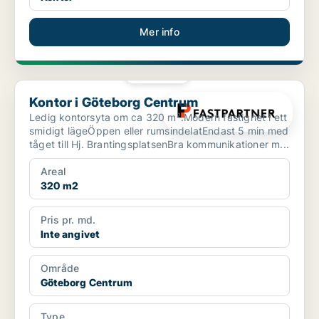
Mer info
PLATINA
Kontor i Göteborg Centrum
Kontor i Göteborg Centrum
Ledig kontorsyta om ca 320 m².Modern fastighet i ett
smidigt lägeÖppen eller rumsindelatEndast 5 min med
tåget till Hj. BrantingsplatsenBra kommunikationer m...
Areal
320 m2
Pris pr. md.
Inte angivet
Område
Göteborg Centrum
Type