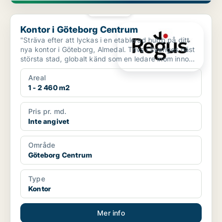
PLATINA
Kontor i Göteborg Centrum
Kontor i Göteborg Centrum
"Sträva efter att lyckas i en etablerad hubb på ditt
nya kontor i Göteborg, Almedal. Trivs i Sveriges näst
största stad, globalt känd som en ledare inom inno...
Areal
1 - 2 460 m2
Pris pr. md.
Inte angivet
Område
Göteborg Centrum
Type
Kontor
Mer info