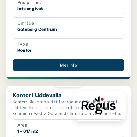
Pris pr. md.
Inte angivet
Område
Göteborg Centrum
Type
Kontor
Mer info
PLATINA
Kontor i Uddevalla
Kontor i Uddevalla
Kontor: Kickstarta ditt företag med flexibla kontor i
Uddevalla, en större stad och sätet för Uddevalla
kommun i Västra Götalands län. Få din verksamhet att
...
Areal
1 - 617 m2