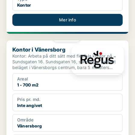
Kontor
Mer info
PLATINA
Kontor i Vänersborg
Kontor i Vänersborg
Kontor: Arbeta på ditt sätt med flexibla kontor på
Sundsgaten 16. Sundsgaten 16, som ligger perfekt
beläget i Vänersborgs centrum, bara 5 minuters
promenad f...
Areal
1 - 700 m2
Pris pr. md.
Inte angivet
Område
Vänersborg