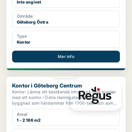
Inte angivet
Område
Göteborg Östra
Type
Kontor
Mer info
PLATINA
Kontor i Göteborg Centrum
Kontor i Göteborg Centrum
Kontor: Lämna ett bestående intryck på dina kunder
med ett kontor i Östra Hamngatans historiska
byggnad som härstammar från 1700-talet och som
har en distink...
Areal
1 - 2 186 m2