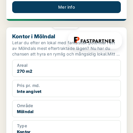
Mer info
PLATINA
Kontor i Mölndal
Kontor i Mölndal
Letar du efter en lokal med fantastisk potential i ett
av Mölndals mest eftertraktade lägen? Nu har du
chansen att hyra en rymlig och mångsidig lokal.Mitt i
...
Areal
270 m2
Pris pr. md.
Inte angivet
Område
Mölndal
Type
Kontor