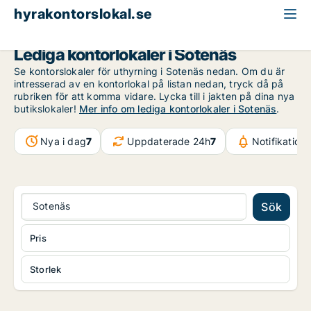
hyrakontorslokal.se
Västra Götaland
Sotenäs
Lediga kontorlokaler i Sotenäs
Se kontorslokaler för uthyrning i Sotenäs nedan. Om du är
intresserad av en kontorlokal på listan nedan, tryck då på
rubriken för att komma vidare. Lycka till i jakten på dina nya
butikslokaler!
Mer info om lediga kontorlokaler i Sotenäs
.
Nya i dag
7
Uppdaterade 24h
7
Notifikation
Sotenäs
Sök
Pris
Storlek