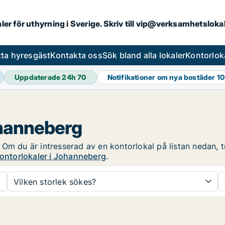
aler för uthyrning i Sverige. Skriv till vip@verksamhetslok
tta hyresgäst
Kontakta oss
Sök bland alla lokaler
Kontorlok
Uppdaterade 24h
70
Notifikationer om nya bostäder
10
ohanneberg
Om du är intresserad av en kontorlokal på listan nedan, tr
kontorlokaler i Johanneberg
.
Vilken storlek sökes?