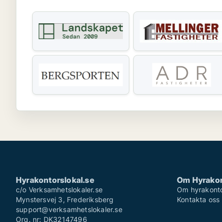
Hyrakontorslokal.se
Om Hyrakon
c/o Verksamhetslokaler.se
Om hyrakonto
Mynstersvej 3, Frederiksberg
Kontakta oss
support@verksamhetslokaler.se
Org. nr: DK32147496