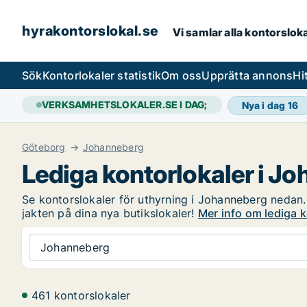
hyrakontorslokal.se
Vi samlar alla kontorslok
Sök
Kontorlokaler statistik
Om oss
Upprätta annons
Hi
VERKSAMHETSLOKALER.SE I DAG;
Nya i dag
16
Göteborg
Johanneberg
Lediga kontorlokaler i J
Se kontorslokaler för uthyrning i Johanneberg nedan. 
jakten på dina nya butikslokaler!
Mer info om lediga 
Johanneberg
461 kontorslokaler