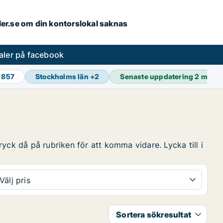
aler.se om din kontorslokal saknas
aler på facebook
 857
Stockholms län
+
2
Senaste uppdatering
2 min s
yck då på rubriken för att komma vidare. Lycka till i
Välj pris
Sortera sökresultat