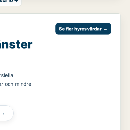
sta 10 →
Se fler hyresvärdar
→
änster
siella
gar och mindre
n →