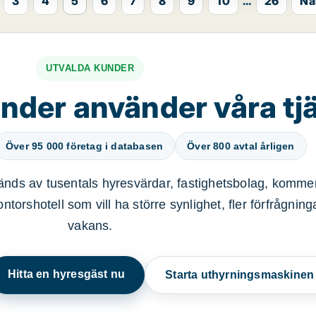
3
4
5
6
7
8
9
10
...
26
Nä
UTVALDA KUNDER
nder använder våra tj
Över 95 000 företag i databasen
Över 800 avtal årligen
nds av tusentals hyresvärdar, fastighetsbolag, kommer
ntorshotell som vill ha större synlighet, fler förfrågnin
vakans.
Hitta en hyresgäst nu
Starta uthyrningsmaskine