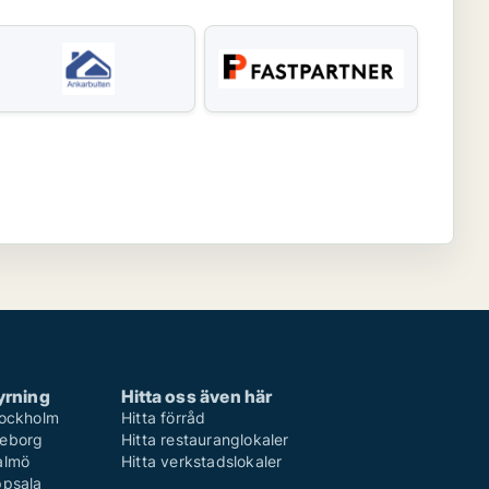
yrning
Hitta oss även här
Stockholm
Hitta förråd
teborg
Hitta restauranglokaler
Malmö
Hitta verkstadslokaler
ppsala