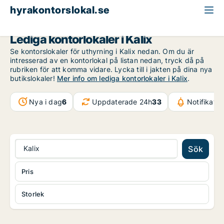
hyrakontorslokal.se
Norrbotten
Kalix
Lediga kontorlokaler i Kalix
Se kontorslokaler för uthyrning i Kalix nedan. Om du är
intresserad av en kontorlokal på listan nedan, tryck då på
rubriken för att komma vidare. Lycka till i jakten på dina nya
butikslokaler!
Mer info om lediga kontorlokaler i Kalix
.
Nya i dag
6
Uppdaterade 24h
33
Notifikati
Kalix
Sök
Pris
Storlek