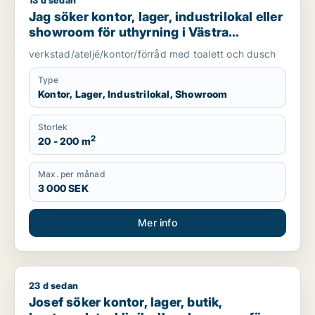
13 d sedan
Jag söker kontor, lager, industrilokal eller showroom för uth
Jag söker kontor, lager, industrilokal eller
showroom för uthyrning i Västra
Götaland
verkstad/ateljé/kontor/förråd med toalett och dusch
Type
Kontor, Lager, Industrilokal, Showroom
Storlek
2
20 - 200 m
Max. per månad
3 000 SEK
Mer info
23 d sedan
Josef söker kontor, lager, butik, kontorsplats, klinik eller s
Josef söker kontor, lager, butik,