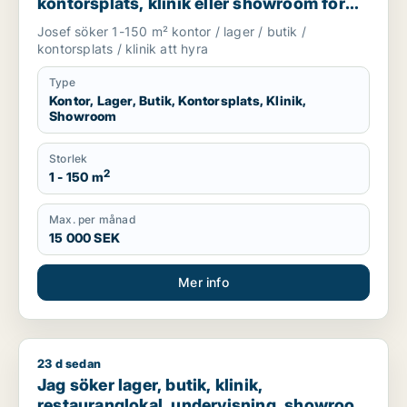
kontorsplats, klinik eller showroom för
uthyrning i Göteborg
Josef söker 1-150 m² kontor / lager / butik /
kontorsplats / klinik att hyra
Type
Kontor, Lager, Butik, Kontorsplats, Klinik,
Showroom
Storlek
2
1 - 150 m
Max. per månad
15 000 SEK
Mer info
23 d sedan
Jag söker lager, butik, klinik, restauranglokal, undervisnin
Jag söker lager, butik, klinik,
restauranglokal, undervisning, showroom