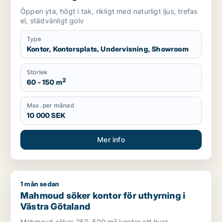
uthyrning i Lundby, Göteborg eller Norra
Öppen yta, högt i tak, rikligt med naturligt ljus, trefas
hisingen m.fl.
el, städvänligt golv
Type
Kontor, Kontorsplats, Undervisning, Showroom
Storlek
2
60 - 150 m
Max. per månad
10 000 SEK
Mer info
1 mån sedan
Mahmoud söker kontor för uthyrning i Västra Götaland
Mahmoud söker kontor för uthyrning i
Västra Götaland
Mahmoud söker 250-500 m² kontor att hyra