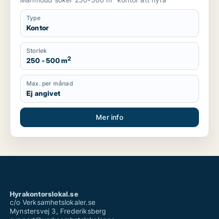
Type
Kontor
Storlek
2
250 - 500 m
Max. per månad
Ej angivet
Mer info
Hyrakontorslokal.se
c/o Verksamhetslokaler.se
Mynstersvej 3, Frederiksberg