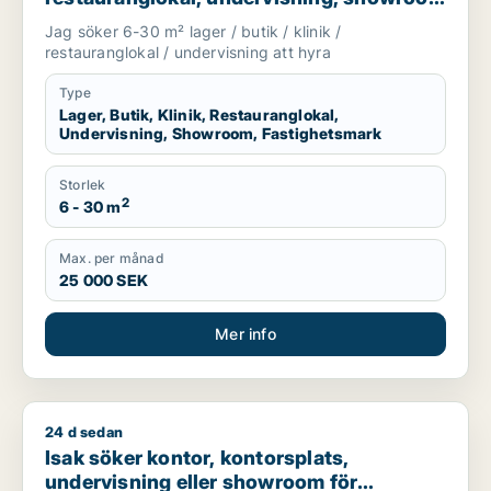
eller fastighetsmark för uthyrning i
Jag söker 6-30 m² lager / butik / klinik /
Lundby, Göteborg eller Askim-Frölunda-
restauranglokal / undervisning att hyra
Högsbo m.fl.
Type
Lager, Butik, Klinik, Restauranglokal,
Undervisning, Showroom, Fastighetsmark
Storlek
2
6 - 30 m
Max. per månad
25 000 SEK
Mer info
24 d sedan
Isak söker kontor, kontorsplats, undervisning eller showroom 
Isak söker kontor, kontorsplats,
undervisning eller showroom för