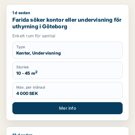
1 d sedan
Farida söker kontor eller undervisning för uthyrning i Götebo
Farida söker kontor eller undervisning för
uthyrning i Göteborg
Enkelt rum för samtal
Type
Kontor, Undervisning
Storlek
2
10 - 45 m
Max. per månad
4 000 SEK
Mer info