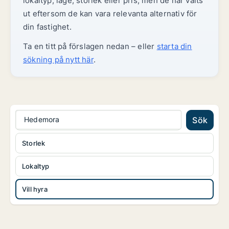
lokaltyp, läge, storlek eller pris, men de har valts
ut eftersom de kan vara relevanta alternativ för
din fastighet.
Ta en titt på förslagen nedan – eller
starta din
sökning på nytt här
.
Hedemora
Sök
Storlek
Lokaltyp
Vill hyra