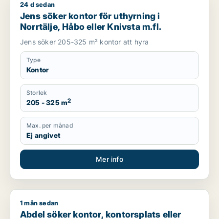
24 d sedan
Jens söker kontor för uthyrning i Norrtälje, Håbo eller Knivsta
Jens söker kontor för uthyrning i
Norrtälje, Håbo eller Knivsta m.fl.
Jens söker 205-325 m² kontor att hyra
Type
Kontor
Storlek
2
205 - 325 m
Max. per månad
Ej angivet
Mer info
1 mån sedan
Abdel söker kontor, kontorsplats eller undervisning för uthyrni
Abdel söker kontor, kontorsplats eller