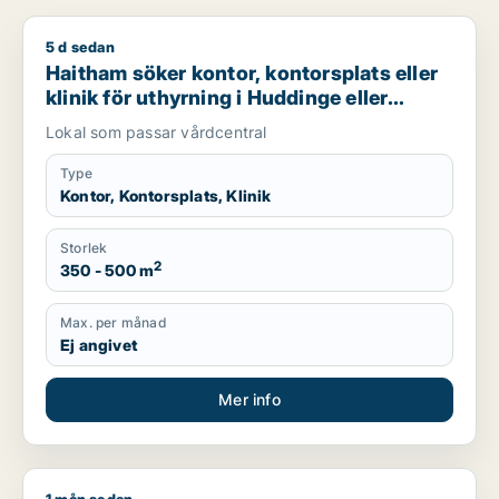
5 d sedan
Haitham söker kontor, kontorsplats eller klinik för uthyrning 
Haitham söker kontor, kontorsplats eller
klinik för uthyrning i Huddinge eller
Botkyrka
Lokal som passar vårdcentral
Type
Kontor, Kontorsplats, Klinik
Storlek
2
350 - 500 m
Max. per månad
Ej angivet
Mer info