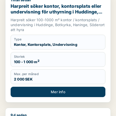
1 mån sedan
Harpreit söker kontor, kontorsplats eller undervisning för ut
Harpreit söker kontor, kontorsplats eller
undervisning för uthyrning i Huddinge,
Botkyrka eller Haninge m.fl.
Harpreit söker 100-1000 m² kontor / kontorsplats /
undervisning i Huddinge, Botkyrka, Haninge, Söderort
att hyra
Type
Kontor, Kontorsplats, Undervisning
Storlek
2
100 - 1 000 m
Max. per månad
2 000 SEK
Mer info
9 d sedan
Muhammad söker kontor, lager, industrilokal, butik, kontorspla