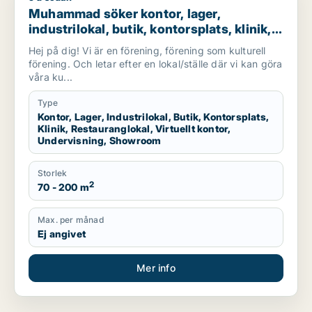
Muhammad söker kontor, lager,
industrilokal, butik, kontorsplats, klinik,
restauranglokal, virtuellt kontor,
Hej på dig! Vi är en förening, förening som kulturell
undervisning eller showroom för
förening. Och letar efter en lokal/ställe där vi kan göra
uthyrning i Botkyrka eller Södertälje
våra ku...
Type
Kontor, Lager, Industrilokal, Butik, Kontorsplats,
Klinik, Restauranglokal, Virtuellt kontor,
Undervisning, Showroom
Storlek
2
70 - 200 m
Max. per månad
Ej angivet
Mer info