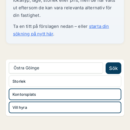
lokaltyp, läge, storlek eller pris, men de har valts
ut eftersom de kan vara relevanta alternativ för
din fastighet.
Ta en titt på förslagen nedan – eller
starta din
sökning på nytt här
.
Östra Göinge
Sök
Storlek
Kontorsplats
Vill hyra