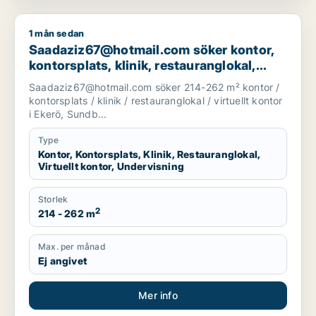
1 mån sedan
Saadaziz67@hotmail.com söker kontor, kontorsplats, klinik, re
Saadaziz67@hotmail.com söker kontor,
kontorsplats, klinik, restauranglokal,
virtuellt kontor eller undervisning för
Saadaziz67@hotmail.com söker 214-262 m² kontor /
uthyrning i Ekerö, Sundbyberg eller Solna
kontorsplats / klinik / restauranglokal / virtuellt kontor
m.fl.
i Ekerö, Sundb...
Type
Kontor, Kontorsplats, Klinik, Restauranglokal,
Virtuellt kontor, Undervisning
Storlek
2
214 - 262 m
Max. per månad
Ej angivet
Mer info