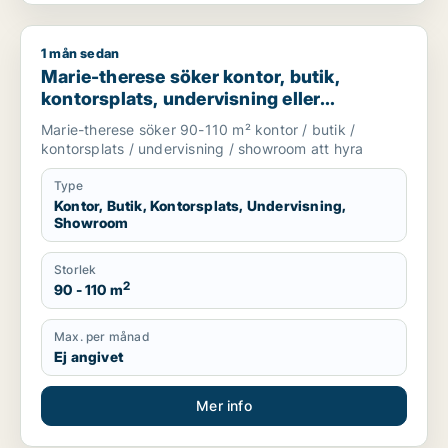
1 mån sedan
Marie-therese söker kontor, butik, kontorsplats, undervisnin
Marie-therese söker kontor, butik,
kontorsplats, undervisning eller
showroom för uthyrning i Upplands
Marie-therese söker 90-110 m² kontor / butik /
Väsby, Järfälla eller Upplands-Bro m.fl.
kontorsplats / undervisning / showroom att hyra
Type
Kontor, Butik, Kontorsplats, Undervisning,
Showroom
Storlek
2
90 - 110 m
Max. per månad
Ej angivet
Mer info