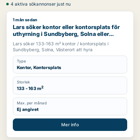
4 aktiva sökannonser just nu
1 mån sedan
Lars söker kontor eller kontorsplats för uthyrning i Sundbybe
Lars söker kontor eller kontorsplats för
uthyrning i Sundbyberg, Solna eller
Västerort
Lars söker 133-163 m² kontor / kontorsplats i
Sundbyberg, Solna, Västerort att hyra
Type
Kontor, Kontorsplats
Storlek
2
133 - 163 m
Max. per månad
Ej angivet
Mer info