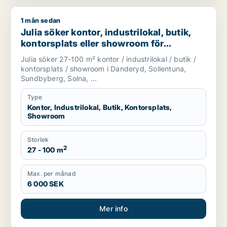
1 mån sedan
Julia söker kontor, industrilokal, butik, kontorsplats eller 
Julia söker kontor, industrilokal, butik,
kontorsplats eller showroom för
uthyrning i Danderyd, Sollentuna eller
Julia söker 27-100 m² kontor / industrilokal / butik /
Sundbyberg m.fl.
kontorsplats / showroom i Danderyd, Sollentuna,
Sundbyberg, Solna, ...
Type
Kontor, Industrilokal, Butik, Kontorsplats,
Showroom
Storlek
2
27 - 100 m
Max. per månad
6 000 SEK
Mer info