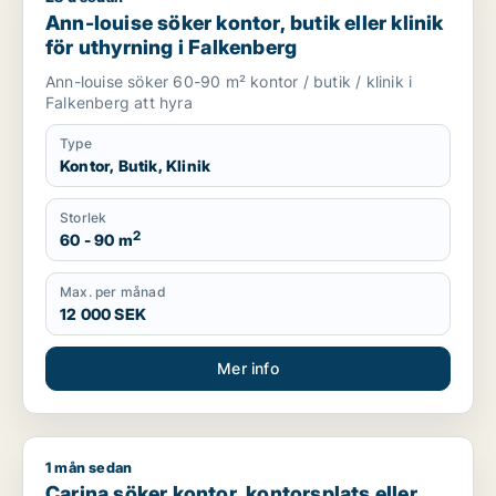
Ann-louise söker kontor, butik eller klinik
för uthyrning i Falkenberg
Ann-louise söker 60-90 m² kontor / butik / klinik i
Falkenberg att hyra
Type
Kontor, Butik, Klinik
Storlek
2
60 - 90 m
Max. per månad
12 000 SEK
Mer info
1 mån sedan
Carina söker kontor, kontorsplats eller undervisning för uth
Carina söker kontor, kontorsplats eller