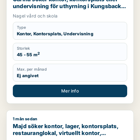
undervisning för uthyrning i Kungsbacka,
Mark eller Mölndal
Nagel vård och skola
Type
Kontor, Kontorsplats, Undervisning
Storlek
2
45 - 55 m
Max. per månad
Ej angivet
Mer info
1 mån sedan
Majd söker kontor, lager, kontorsplats, restauranglokal, virtu
Majd söker kontor, lager, kontorsplats,
restauranglokal, virtuellt kontor,
undervisning eller garage för uthyrning i