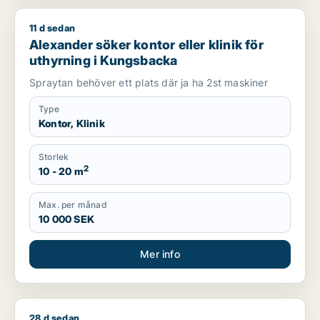
11 d sedan
Alexander söker kontor eller klinik för uthyrning i Kungsback
Alexander söker kontor eller klinik för
uthyrning i Kungsbacka
Spraytan behöver ett plats där ja ha 2st maskiner
Type
Kontor, Klinik
Storlek
2
10 - 20 m
Max. per månad
10 000 SEK
Mer info
28 d sedan
Ann-louise söker kontor, butik eller klinik för uthyrning i Fal