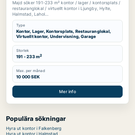
Majd söker 191-233 m² kontor / lager / kontorsplats /
Ljungby, Hylte eller Halmstad m.fl.
restauranglokal / virtuellt kontor i Ljungby, Hylte,
Halmstad, Lahol...
Type
Kontor, Lager, Kontorsplats, Restauranglokal,
Virtuellt kontor, Undervisning, Garage
Storlek
2
191 - 233 m
Max. per månad
10 000 SEK
Mer info
Populära sökningar
Hyra ut kontor i Falkenberg
Hyra ut kontor i Halmstad