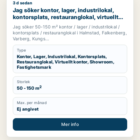
3 d sedan
Jag söker kontor, lager, industrilokal, kontorsplats, restaura
Jag söker kontor, lager, industrilokal,
kontorsplats, restauranglokal, virtuellt
kontor, showroom eller fastighetsmark
Jag söker 50-150 m² kontor / lager / industrilokal /
för uthyrning i Halmstad, Falkenberg eller
kontorsplats / restauranglokal i Halmstad, Falkenberg,
Varberg m.fl.
Varberg, Kungs...
Type
Kontor, Lager, Industrilokal, Kontorsplats,
Restauranglokal, Virtuellt kontor, Showroom,
Fastighetsmark
Storlek
2
50 - 150 m
Max. per månad
Ej angivet
Mer info