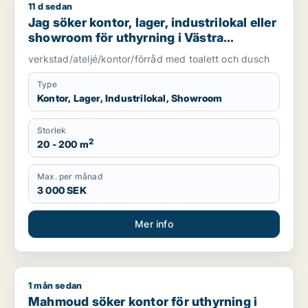
11 d sedan
Jag söker kontor, lager, industrilokal eller showroom för uth
Jag söker kontor, lager, industrilokal eller
showroom för uthyrning i Västra
Götaland
verkstad/ateljé/kontor/förråd med toalett och dusch
Type
Kontor, Lager, Industrilokal, Showroom
Storlek
2
20 - 200 m
Max. per månad
3 000 SEK
Mer info
1 mån sedan
Mahmoud söker kontor för uthyrning i Västra Götaland
Mahmoud söker kontor för uthyrning i