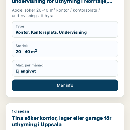
undervisning för uthyrning i Norrtälje,
Håbo eller Knivsta m.fl.
Abdel söker 20-40 m² kontor / kontorsplats /
undervisning att hyra
Type
Kontor, Kontorsplats, Undervisning
Storlek
2
20 - 40 m
Max. per månad
Ej angivet
Mer info
1 d sedan
Tina söker kontor, lager eller garage för uthyrning i Uppsala
Tina söker kontor, lager eller garage för
uthyrning i Uppsala