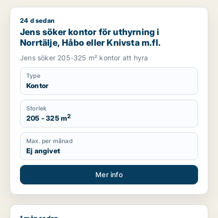
24 d sedan
Jens söker kontor för uthyrning i Norrtälje, Håbo eller Knivsta
Jens söker kontor för uthyrning i
Norrtälje, Håbo eller Knivsta m.fl.
Jens söker 205-325 m² kontor att hyra
Type
Kontor
Storlek
2
205 - 325 m
Max. per månad
Ej angivet
Mer info