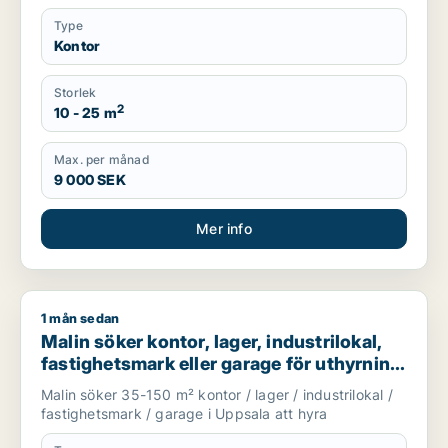
Type
Kontor
Storlek
2
10 - 25 m
Max. per månad
9 000 SEK
Mer info
1 mån sedan
Malin söker kontor, lager, industrilokal, fastighetsmark eller
Malin söker kontor, lager, industrilokal,
fastighetsmark eller garage för uthyrning
i Uppsala
Malin söker 35-150 m² kontor / lager / industrilokal /
fastighetsmark / garage i Uppsala att hyra