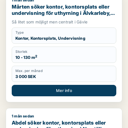
1 mån sedan
Mårten söker kontor, kontorsplats eller undervisning för uthyr
Mårten söker kontor, kontorsplats eller
undervisning för uthyrning i Älvkarleby,
Heby eller Tierp m.fl.
Så litet som möjligt men centralt i Gävle
Type
Kontor, Kontorsplats, Undervisning
Storlek
2
10 - 130 m
Max. per månad
3 000 SEK
Mer info
1 mån sedan
Abdel söker kontor, kontorsplats eller undervisning för uthyrni
Abdel söker kontor, kontorsplats eller