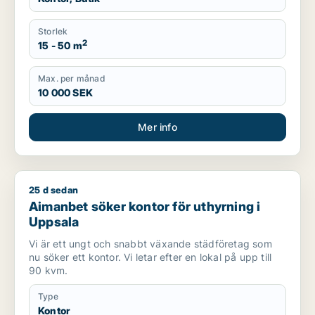
Storlek
2
15 - 50 m
Max. per månad
10 000 SEK
Mer info
25 d sedan
Aimanbet söker kontor för uthyrning i Uppsala
Aimanbet söker kontor för uthyrning i
Uppsala
Vi är ett ungt och snabbt växande städföretag som
nu söker ett kontor. Vi letar efter en lokal på upp till
90 kvm.
Type
Kontor