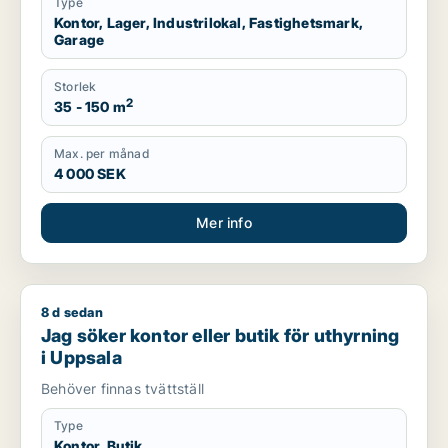
Type
Kontor, Lager, Industrilokal, Fastighetsmark,
Garage
Storlek
2
35 - 150 m
Max. per månad
4 000 SEK
Mer info
8 d sedan
Jag söker kontor eller butik för uthyrning i Uppsala
Jag söker kontor eller butik för uthyrning
i Uppsala
Behöver finnas tvättställ
Type
Kontor, Butik