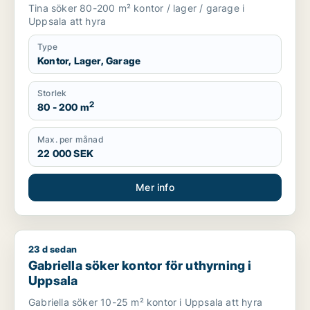
Tina söker 80-200 m² kontor / lager / garage i
Uppsala att hyra
Type
Kontor, Lager, Garage
Storlek
2
80 - 200 m
Max. per månad
22 000 SEK
Mer info
23 d sedan
Gabriella söker kontor för uthyrning i Uppsala
Gabriella söker kontor för uthyrning i
Uppsala
Gabriella söker 10-25 m² kontor i Uppsala att hyra