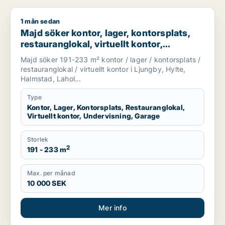
1 mån sedan
Majd söker kontor, lager, kontorsplats, restauranglokal, virtu
Majd söker kontor, lager, kontorsplats,
restauranglokal, virtuellt kontor,
undervisning eller garage för uthyrning i
Majd söker 191-233 m² kontor / lager / kontorsplats /
Ljungby, Hylte eller Halmstad m.fl.
restauranglokal / virtuellt kontor i Ljungby, Hylte,
Halmstad, Lahol...
Type
Kontor, Lager, Kontorsplats, Restauranglokal,
Virtuellt kontor, Undervisning, Garage
Storlek
2
191 - 233 m
Max. per månad
10 000 SEK
Mer info