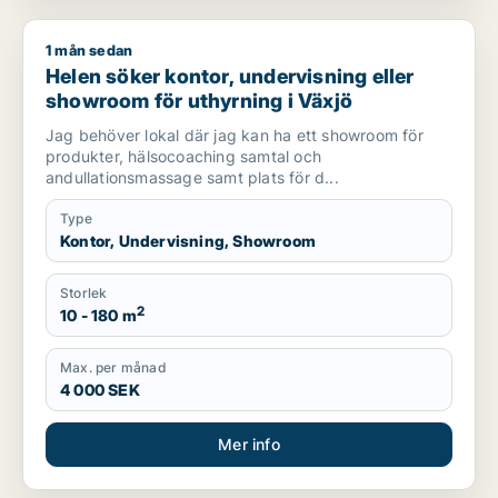
1 mån sedan
Helen söker kontor, undervisning eller showroom för uthyrnin
Helen söker kontor, undervisning eller
showroom för uthyrning i Växjö
Jag behöver lokal där jag kan ha ett showroom för
produkter, hälsocoaching samtal och
andullationsmassage samt plats för d...
Type
Kontor, Undervisning, Showroom
Storlek
2
10 - 180 m
Max. per månad
4 000 SEK
Mer info