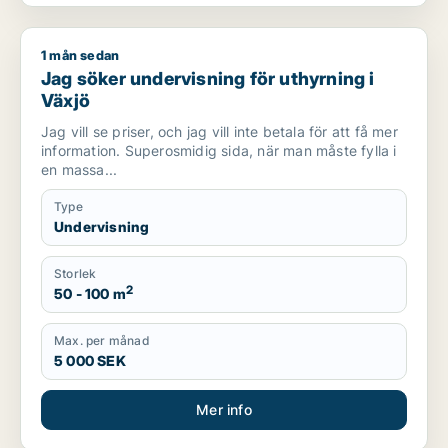
1 mån sedan
Jag söker undervisning för uthyrning i Växjö
Jag söker undervisning för uthyrning i
Växjö
Jag vill se priser, och jag vill inte betala för att få mer
information. Superosmidig sida, när man måste fylla i
en massa...
Type
Undervisning
Storlek
2
50 - 100 m
Max. per månad
5 000 SEK
Mer info