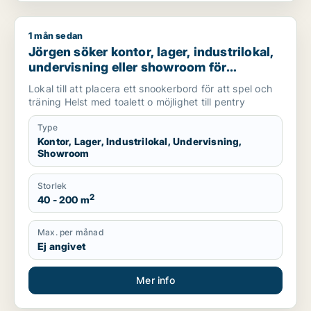
1 mån sedan
Jörgen söker kontor, lager, industrilokal, undervisning eller 
Jörgen söker kontor, lager, industrilokal,
undervisning eller showroom för
uthyrning i Alvesta eller Växjö
Lokal till att placera ett snookerbord för att spel och
träning Helst med toalett o möjlighet till pentry
Type
Kontor, Lager, Industrilokal, Undervisning,
Showroom
Storlek
2
40 - 200 m
Max. per månad
Ej angivet
Mer info