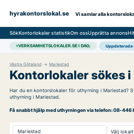
hyrakontorslokal.se
Vi samlar alla kontorslok
Sök
Kontorlokaler statistik
Om oss
Upprätta annons
Hi
VERKSAMHETSLOKALER.SE I DAG;
Uppdaterade
Västra Götaland
Mariestad
Kontorlokaler sökes i
Har du en kontorslokaler för uthyrning i Mariestad? S
uthyrning i Mariestad.
Få snabbt hjälp med uthyrningen via telefon: 08-446 8
Mariestad
Välj lokalt