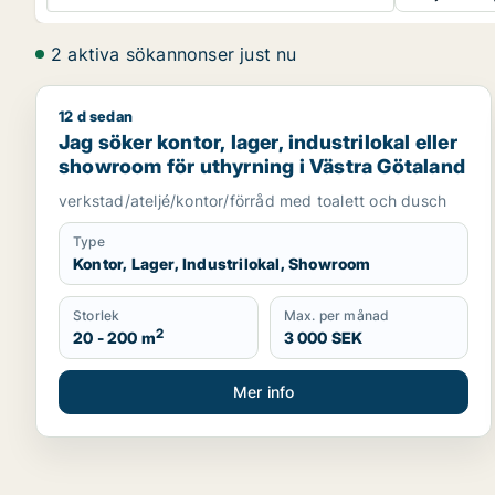
2 aktiva sökannonser just nu
12 d sedan
Jag söker kontor, lager, industrilokal eller showro
Jag söker kontor, lager, industrilokal eller
showroom för uthyrning i Västra Götaland
verkstad/ateljé/kontor/förråd med toalett och dusch
Type
Kontor, Lager, Industrilokal, Showroom
Storlek
Max. per månad
2
20 - 200 m
3 000 SEK
Mer info