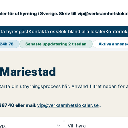
aler för uthyrning i Sverige. Skriv till vip@verksamhetslok
tta hyresgäst
Kontakta oss
Sök bland alla lokaler
Kontorlok
 24h
78
Senaste uppdatering
2 t sedan
Aktiva annons
 Mariestad
tarta din uthyrningsprocess här. Använd filtret nedan för 
87 40 eller mail:
vip@verksamhetslokaler.se
.
yp...
Vill hyra