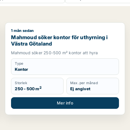
1 mån sedan
om för uthyrning i Västra Götaland
Mahmoud söker kontor för uthyrning i Västra Götal
Mahmoud söker kontor för uthyrning i
Västra Götaland
Mahmoud söker 250-500 m² kontor att hyra
Type
Kontor
Storlek
Max. per månad
2
250 - 500 m
Ej angivet
Mer info