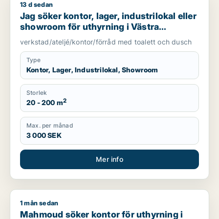
13 d sedan
Jag söker kontor, lager, industrilokal eller showroom för uth
Jag söker kontor, lager, industrilokal eller
showroom för uthyrning i Västra
Götaland
verkstad/ateljé/kontor/förråd med toalett och dusch
Type
Kontor, Lager, Industrilokal, Showroom
Storlek
2
20 - 200 m
Max. per månad
3 000 SEK
Mer info
1 mån sedan
Mahmoud söker kontor för uthyrning i Västra Götaland
Mahmoud söker kontor för uthyrning i