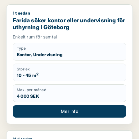
1 t sedan
Farida söker kontor eller undervisning för uthyrning i Götebo
Farida söker kontor eller undervisning för
uthyrning i Göteborg
Enkelt rum för samtal
Type
Kontor, Undervisning
Storlek
2
10 - 45 m
Max. per månad
4 000 SEK
Mer info