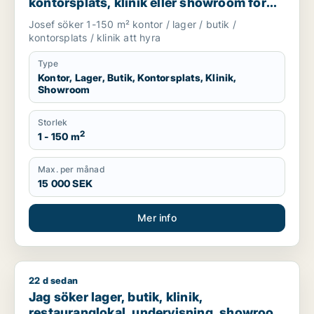
kontorsplats, klinik eller showroom för
uthyrning i Göteborg
Josef söker 1-150 m² kontor / lager / butik /
kontorsplats / klinik att hyra
Type
Kontor, Lager, Butik, Kontorsplats, Klinik,
Showroom
Storlek
2
1 - 150 m
Max. per månad
15 000 SEK
Mer info
22 d sedan
Jag söker lager, butik, klinik, restauranglokal, undervisnin
Jag söker lager, butik, klinik,
restauranglokal, undervisning, showroom