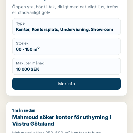
uthyrning i Lundby, Göteborg eller Norra
Öppen yta, högt i tak, rikligt med naturligt ljus, trefas
hisingen m.fl.
el, städvänligt golv
Type
Kontor, Kontorsplats, Undervisning, Showroom
Storlek
2
60 - 150 m
Max. per månad
10 000 SEK
Mer info
1 mån sedan
Mahmoud söker kontor för uthyrning i Västra Götaland
Mahmoud söker kontor för uthyrning i
Västra Götaland
Mahmoud söker 250-500 m² kontor att hyra