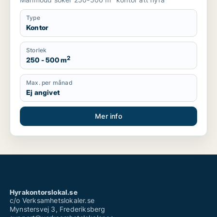
Type
Kontor
Storlek
2
250 - 500 m
Max. per månad
Ej angivet
Mer info
Hyrakontorslokal.se
c/o Verksamhetslokaler.se
Mynstersvej 3, Frederiksberg