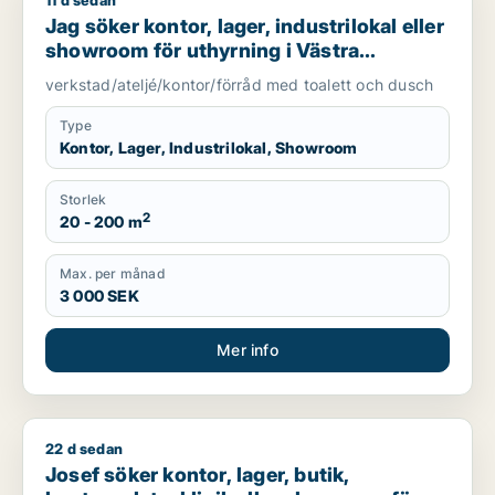
11 d sedan
Jag söker kontor, lager, industrilokal eller showroom för uth
Jag söker kontor, lager, industrilokal eller
showroom för uthyrning i Västra
Götaland
verkstad/ateljé/kontor/förråd med toalett och dusch
Type
Kontor, Lager, Industrilokal, Showroom
Storlek
2
20 - 200 m
Max. per månad
3 000 SEK
Mer info
22 d sedan
Josef söker kontor, lager, butik, kontorsplats, klinik eller s
Josef söker kontor, lager, butik,