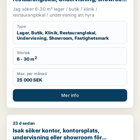
eller fastighetsmark för uthyrning i
Jag söker 6-30 m² lager / butik / klinik /
Lundby, Göteborg eller Askim-Frölunda-
restauranglokal / undervisning att hyra
Högsbo m.fl.
Type
Lager, Butik, Klinik, Restauranglokal,
Undervisning, Showroom, Fastighetsmark
Storlek
2
6 - 30 m
Max. per månad
25 000 SEK
Mer info
23 d sedan
Isak söker kontor, kontorsplats, undervisning eller showroom 
Isak söker kontor, kontorsplats,
undervisning eller showroom för