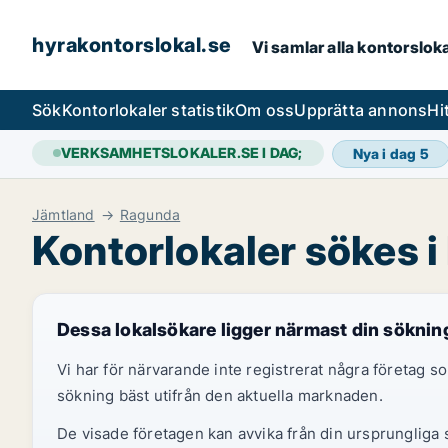
hyrakontorslokal.se
Vi samlar alla kontorslok
Sök
Kontorlokaler statistik
Om oss
Upprätta annons
Hi
VERKSAMHETSLOKALER.SE I DAG;
Nya i dag
5
Jämtland
Ragunda
Kontorlokaler sökes 
Dessa lokalsökare ligger närmast din söknin
Vi har för närvarande inte registrerat några företag
sökning bäst utifrån den aktuella marknaden.
De visade företagen kan avvika från din ursprungliga s