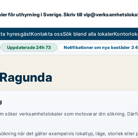
aler för uthyrning i Sverige. Skriv till vip@verksamhetslok
tta hyresgäst
Kontakta oss
Sök bland alla lokaler
Kontorlok
Uppdaterade 24h
73
Notifikationer om nya bostäder
3 
i Ragunda
g
 som söker verksamhetslokaler som motsvarar din sökning. Därf
ökning när det gäller exempelvis lokaltyp, läge, storlek eller 