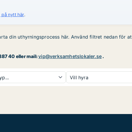
 på nytt här
.
rta din uthyrningsprocess här. Använd filtret nedan för at
87 40 eller mail:
vip@verksamhetslokaler.se
.
yp...
Vill hyra