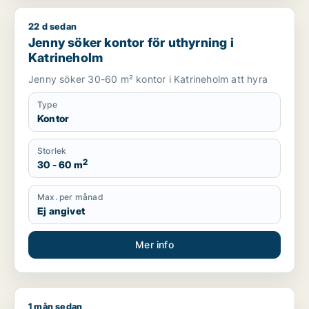
22 d sedan
Jenny söker kontor för uthyrning i Katrineholm
Jenny söker kontor för uthyrning i
Katrineholm
Jenny söker 30-60 m² kontor i Katrineholm att hyra
Type
Kontor
Storlek
2
30 - 60 m
Max. per månad
Ej angivet
Mer info
1 mån sedan
Diane söker kontor för uthyrning i Eskilstuna