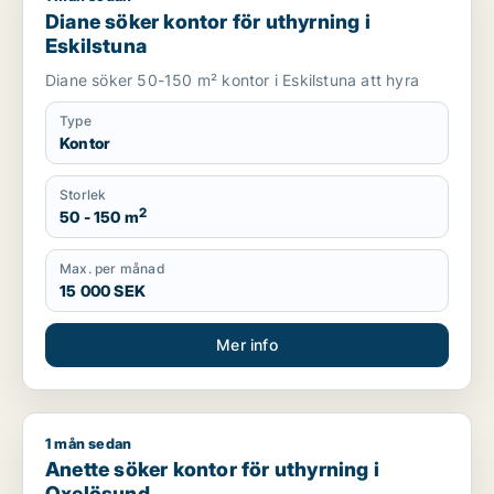
Diane söker kontor för uthyrning i
Eskilstuna
Diane söker 50-150 m² kontor i Eskilstuna att hyra
Type
Kontor
Storlek
2
50 - 150 m
Max. per månad
15 000 SEK
Mer info
1 mån sedan
Anette söker kontor för uthyrning i Oxelösund
Anette söker kontor för uthyrning i
Oxelösund