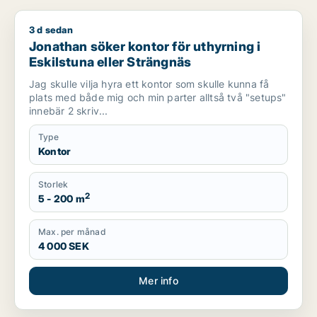
3 d sedan
Jonathan söker kontor för uthyrning i Eskilstuna eller Sträng
Jonathan söker kontor för uthyrning i
Eskilstuna eller Strängnäs
Jag skulle vilja hyra ett kontor som skulle kunna få
plats med både mig och min parter alltså två "setups"
innebär 2 skriv...
Type
Kontor
Storlek
2
5 - 200 m
Max. per månad
4 000 SEK
Mer info