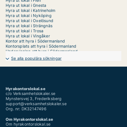
Hyra ut lokal i Flen
Hyra ut lokal i Gnesta
Hyra ut lokal i Katrineholm
Hyra ut lokal i Nyköping
Hyra ut lokal i Oxelösund
Hyra ut lokal i Strängnäs
Hyra ut lokal i Trosa
Hyra ut lokal i Vingåker
Kontor att hyra i Södermanland
Kontorsplats att hyra i Södermanland
Undervisning att hyra i Södermanland
Se alla populära sökningar
Hyrakontorslokal.se
c/o Verksamhetslokaler.se
Mynstersvej 3, Frederiksberg
support@verksamhetslokaler.se
Org. nr: DK32147496
Om Hyrakontorslokal.se
Om hyrakontorslokal.se