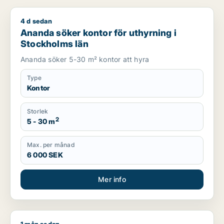
4 d sedan
Ananda söker kontor för uthyrning i Stockholms län
Ananda söker kontor för uthyrning i
Stockholms län
Ananda söker 5-30 m² kontor att hyra
Type
Kontor
Storlek
2
5 - 30 m
Max. per månad
6 000 SEK
Mer info