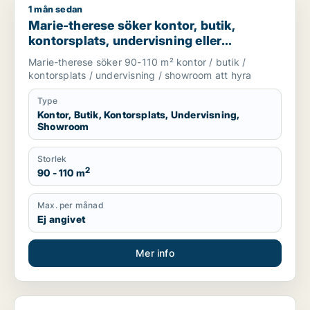
1 mån sedan
Marie-therese söker kontor, butik, kontorsplats, undervisnin
Marie-therese söker kontor, butik,
kontorsplats, undervisning eller
showroom för uthyrning i Upplands
Marie-therese söker 90-110 m² kontor / butik /
Väsby, Järfälla eller Upplands-Bro m.fl.
kontorsplats / undervisning / showroom att hyra
Type
Kontor, Butik, Kontorsplats, Undervisning,
Showroom
Storlek
2
90 - 110 m
Max. per månad
Ej angivet
Mer info