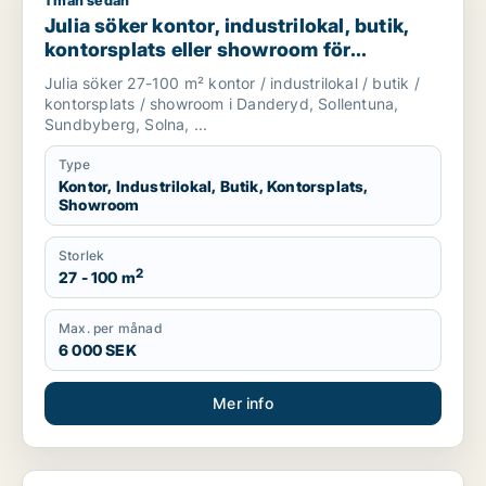
1 mån sedan
Julia söker kontor, industrilokal, butik, kontorsplats eller 
Julia söker kontor, industrilokal, butik,
kontorsplats eller showroom för
uthyrning i Danderyd, Sollentuna eller
Julia söker 27-100 m² kontor / industrilokal / butik /
Sundbyberg m.fl.
kontorsplats / showroom i Danderyd, Sollentuna,
Sundbyberg, Solna, ...
Type
Kontor, Industrilokal, Butik, Kontorsplats,
Showroom
Storlek
2
27 - 100 m
Max. per månad
6 000 SEK
Mer info