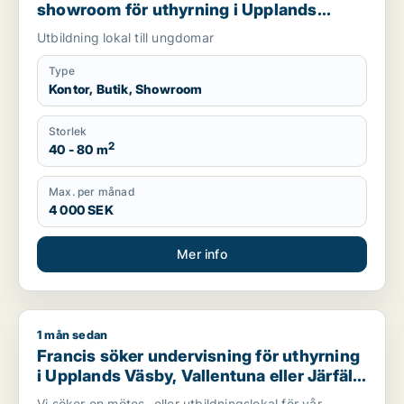
showroom för uthyrning i Upplands
Väsby, Sollentuna eller Sundbyberg m.fl.
Utbildning lokal till ungdomar
Type
Kontor, Butik, Showroom
Storlek
2
40 - 80 m
Max. per månad
4 000 SEK
Mer info
1 mån sedan
Francis söker undervisning för uthyrning i Upplands Väsby, Val
Francis söker undervisning för uthyrning
i Upplands Väsby, Vallentuna eller Järfälla
m.fl.
Vi söker en mötes- eller utbildningslokal för vår