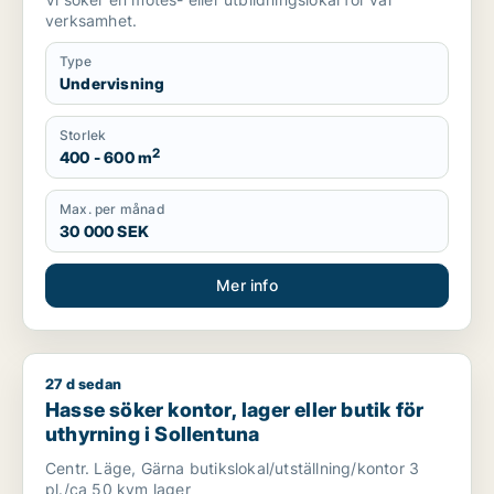
verksamhet.
Type
Undervisning
Storlek
2
400 - 600 m
Max. per månad
30 000 SEK
Mer info
27 d sedan
Hasse söker kontor, lager eller butik för uthyrning i Sollentu
Hasse söker kontor, lager eller butik för
uthyrning i Sollentuna
Centr. Läge, Gärna butikslokal/utställning/kontor 3
pl./ca 50 kvm lager