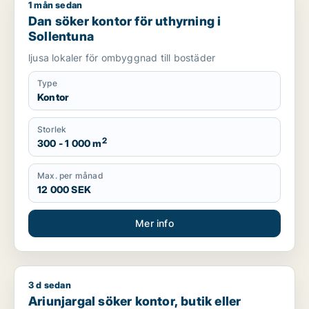
1 mån sedan
Dan söker kontor för uthyrning i Sollentuna
Dan söker kontor för uthyrning i
Sollentuna
ljusa lokaler för ombyggnad till bostäder
Type
Kontor
Storlek
2
300 - 1 000 m
Max. per månad
12 000 SEK
Mer info
3 d sedan
Ariunjargal söker kontor, butik eller showroom för uthyrning
Ariunjargal söker kontor, butik eller