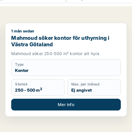
1 mån sedan
om för uthyrning i Västra Götaland
Mahmoud söker kontor för uthyrning i Västra Götal
Mahmoud söker kontor för uthyrning i
Västra Götaland
Mahmoud söker 250-500 m² kontor att hyra
Type
Kontor
Storlek
Max. per månad
2
250 - 500 m
Ej angivet
Mer info