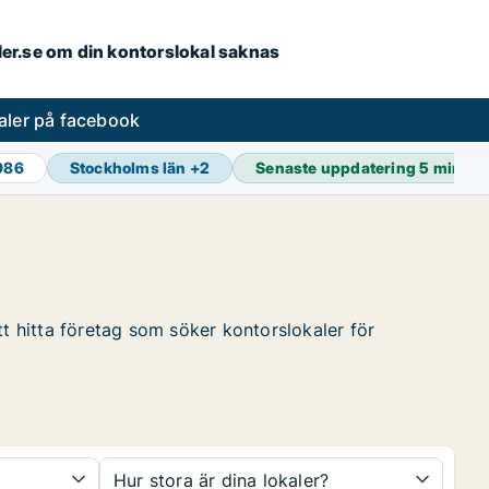
aler.se om din kontorslokal saknas
aler på facebook
 986
Stockholms län
+
2
Senaste uppdatering
5 min se
tt hitta företag som söker kontorslokaler för
Hur stora är dina lokaler?