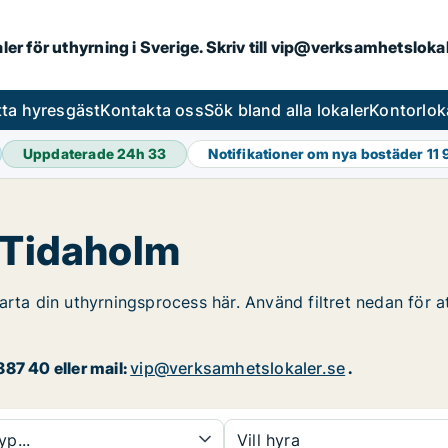
aler för uthyrning i Sverige. Skriv till vip@verksamhetslok
tta hyresgäst
Kontakta oss
Sök bland alla lokaler
Kontorlok
Uppdaterade 24h
33
Notifikationer om nya bostäder
11
i Tidaholm
arta din uthyrningsprocess här. Använd filtret nedan för a
87 40 eller mail:
vip@verksamhetslokaler.se
.
yp...
Vill hyra