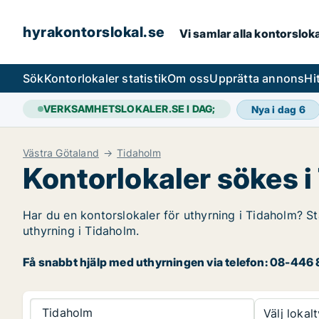
hyrakontorslokal.se
Vi samlar alla kontorslok
Sök
Kontorlokaler statistik
Om oss
Upprätta annons
Hi
VERKSAMHETSLOKALER.SE I DAG;
Nya i dag
6
Västra Götaland
Tidaholm
Kontorlokaler sökes 
Har du en kontorslokaler för uthyrning i Tidaholm? St
uthyrning i Tidaholm.
Få snabbt hjälp med uthyrningen via telefon: 08-446 8
Tidaholm
Välj lokalt