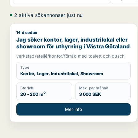
2 aktiva sökannonser just nu
14 d sedan
Jag söker kontor, lager, industrilokal eller showro
Jag söker kontor, lager, industrilokal eller
showroom för uthyrning i Västra Götaland
verkstad/ateljé/kontor/förråd med toalett och dusch
Type
Kontor, Lager, Industrilokal, Showroom
Storlek
Max. per månad
2
20 - 200 m
3 000 SEK
Mer info