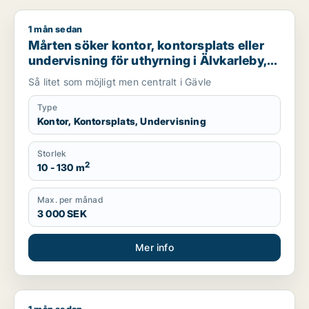
1 mån sedan
Mårten söker kontor, kontorsplats eller undervisning för uthyr
Mårten söker kontor, kontorsplats eller
undervisning för uthyrning i Älvkarleby,
Heby eller Tierp m.fl.
Så litet som möjligt men centralt i Gävle
Type
Kontor, Kontorsplats, Undervisning
Storlek
2
10 - 130 m
Max. per månad
3 000 SEK
Mer info