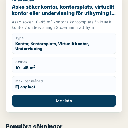
1 mån sedan
Asko söker kontor, kontorsplats, virtuellt kontor eller under
Asko söker kontor, kontorsplats, virtuellt
kontor eller undervisning för uthyrning i
Söderhamn
Asko söker 10-45 m² kontor / kontorsplats / virtuellt
kontor / undervisning i Söderhamn att hyra
Type
Kontor, Kontorsplats, Virtuellt kontor,
Undervisning
Storlek
2
10 - 45 m
Max. per månad
Ej angivet
Mer info
Populära sökningar