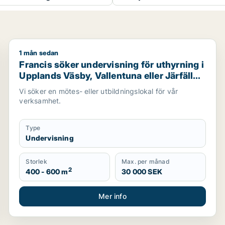
1 mån sedan
ndervisning eller showroom för uthyrning i Upplands Väsby,
Francis söker undervisning för uthyrning i Upplands Vä
Francis söker undervisning för uthyrning i
Upplands Väsby, Vallentuna eller Järfälla
m.fl.
Vi söker en mötes- eller utbildningslokal för vår
verksamhet.
Type
Undervisning
Storlek
Max. per månad
2
400 - 600 m
30 000 SEK
Mer info