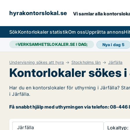
hyrakontorslokal.se
Vi samlar alla kontorslok
Sök
Kontorlokaler statistik
Om oss
Upprätta annons
Hi
VERKSAMHETSLOKALER.SE I DAG;
Nya i dag
5
Undervisning sökes att hyra
Stockholms län
Järfälla
Kontorlokaler sökes i 
Har du en kontorslokaler för uthyrning i Järfälla? Sta
i Järfälla.
Få snabbt hjälp med uthyrningen via telefon: 08-446 8
Järfälla
Lokaltyp: