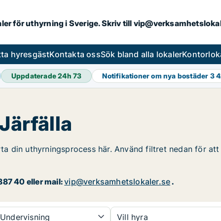
aler för uthyrning i Sverige. Skriv till vip@verksamhetslok
tta hyresgäst
Kontakta oss
Sök bland alla lokaler
Kontorlok
Uppdaterade 24h
73
Notifikationer om nya bostäder
3 
Järfälla
rta din uthyrningsprocess här. Använd filtret nedan för at
87 40 eller mail:
vip@verksamhetslokaler.se
.
Undervisning
Vill hyra