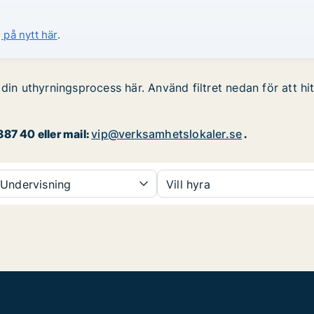
 på nytt här
.
din uthyrningsprocess här. Använd filtret nedan för att hi
87 40 eller mail:
vip@verksamhetslokaler.se
.
Undervisning
Vill hyra