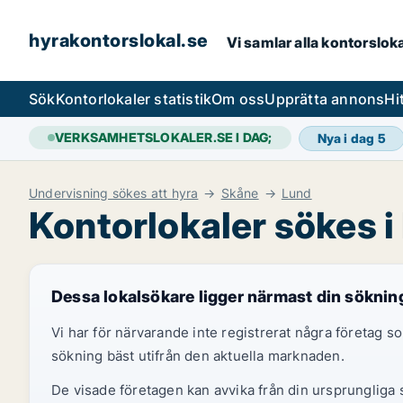
hyrakontorslokal.se
Vi samlar alla kontorslok
Sök
Kontorlokaler statistik
Om oss
Upprätta annons
Hi
VERKSAMHETSLOKALER.SE I DAG;
Nya i dag
5
Undervisning sökes att hyra
Skåne
Lund
Kontorlokaler sökes i
Dessa lokalsökare ligger närmast din söknin
Vi har för närvarande inte registrerat några företag
sökning bäst utifrån den aktuella marknaden.
De visade företagen kan avvika från din ursprungliga s