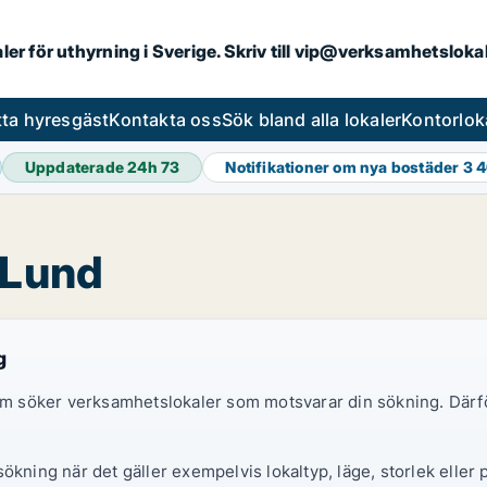
aler för uthyrning i Sverige. Skriv till vip@verksamhetslok
tta hyresgäst
Kontakta oss
Sök bland alla lokaler
Kontorlok
Uppdaterade 24h
73
Notifikationer om nya bostäder
3 
 Lund
g
 som söker verksamhetslokaler som motsvarar din sökning. Därf
ökning när det gäller exempelvis lokaltyp, läge, storlek eller 