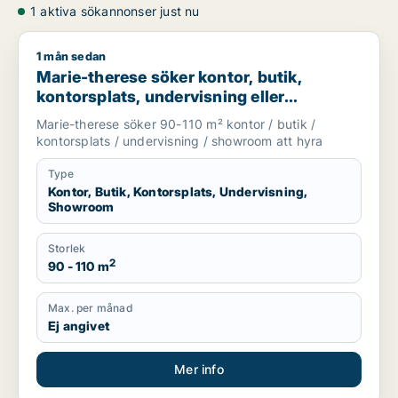
1 aktiva sökannonser just nu
1 mån sedan
Marie-therese söker kontor, butik, kontorsplats, undervisnin
Marie-therese söker kontor, butik,
kontorsplats, undervisning eller
showroom för uthyrning i Upplands
Marie-therese söker 90-110 m² kontor / butik /
Väsby, Järfälla eller Upplands-Bro m.fl.
kontorsplats / undervisning / showroom att hyra
Type
Kontor, Butik, Kontorsplats, Undervisning,
Showroom
Storlek
2
90 - 110 m
Max. per månad
Ej angivet
Mer info