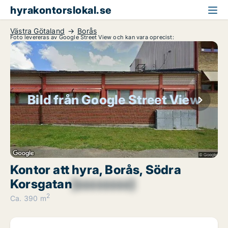
hyrakontorslokal.se
Västra Götaland
Borås
Foto levereras av Google Street View och kan vara oprecist:
Bild från Google Street View
Kontor att hyra, Borås, Södra
Korsgatan
[xxxxxxxx]
2
Ca. 390 m