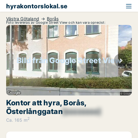
hyrakontorslokal.se
Västra Götaland
Borås
Foto levereras av Google Street View och kan vara oprecist:
Bild från Google Street View
Kontor att hyra, Borås,
Österlånggatan
[xxxxxxxx]
2
Ca. 165 m