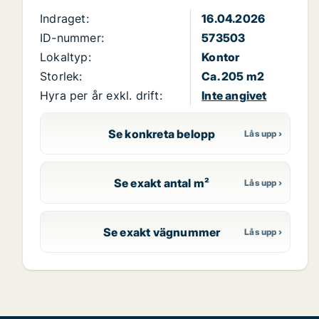
Indraget:
16.04.2026
ID-nummer:
573503
Lokaltyp:
Kontor
Storlek:
Ca. 205 m2
Hyra per år exkl. drift:
Inte angivet
Se konkreta belopp
Se exakt antal m²
Se exakt vägnummer