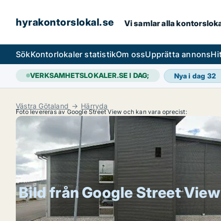
hyrakontorslokal.se
Vi samlar alla kontorslok
Sök
Kontorlokaler statistik
Om oss
Upprätta annons
Hi
VERKSAMHETSLOKALER.SE I DAG;
Nya i dag
32
Västra Götaland
Härryda
Foto levereras av Google Street View och kan vara oprecist:
Bild från Google Street View