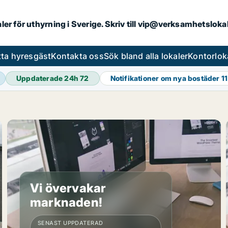
aler för uthyrning i Sverige. Skriv till vip@verksamhetslok
tta hyresgäst
Kontakta oss
Sök bland alla lokaler
Kontorlok
Uppdaterade 24h
72
Notifikationer om nya bostäder
1
Vi övervakar
marknaden!
SENAST UPPDATERAD