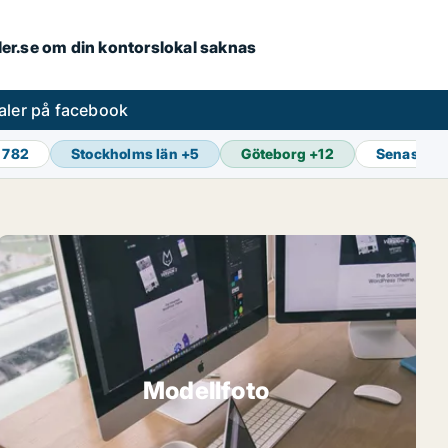
aler.se om din kontorslokal saknas
aler på facebook
1 782
Stockholms län
+
5
Göteborg
+
12
Senaste u
Modellfoto