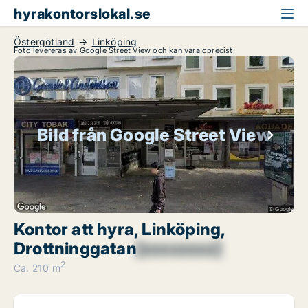
hyrakontorslokal.se
Östergötland
Linköping
Foto levereras av Google Street View och kan vara oprecist:
Bild från Google Street View
Kontor att hyra, Linköping,
Drottninggatan
[xxxxxxxx]
2
Ca. 210 m