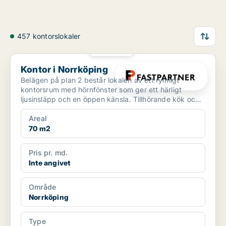
457 kontorslokaler
PLATINA
Kontor i Norrköping
Kontor i Norrköping
Belägen på plan 2 består lokalen av ett rymligt
kontorsrum med hörnfönster som ger ett härligt
ljusinsläpp och en öppen känsla. Tillhörande kök och
WC finns ...
Areal
70 m2
Pris pr. md.
Inte angivet
Område
Norrköping
Type