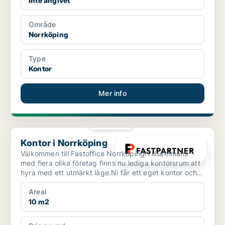
Inte angivet
Område
Norrköping
Type
Kontor
Mer info
PLATINA
Kontor i Norrköping
Kontor i Norrköping
Välkommen till Fastoffice Norrköping!Tillsammans
med flera olika företag finns nu lediga kontorsrum att
hyra med ett utmärkt läge.Ni får ett eget kontor och
...
Areal
10 m2