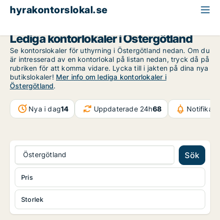
hyrakontorslokal.se
Östergötland
Lediga kontorlokaler i Östergötland
Se kontorslokaler för uthyrning i Östergötland nedan. Om du
är intresserad av en kontorlokal på listan nedan, tryck då på
rubriken för att komma vidare. Lycka till i jakten på dina nya
butikslokaler!
Mer info om lediga kontorlokaler i
Östergötland
.
Nya i dag
14
Uppdaterade 24h
68
Notifikat
Östergötland
Sök
Pris
Storlek