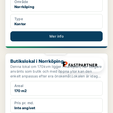
Område
Norrköping
Type
Kontor
Mer info
PLATINA
Butikslokal i Norrköping
Butikslokal i Norrköping
Denna lokal om 170kvm ligger i markplan, har tidigare
använts som butik och med öppna ytor kan den
enkelt anpassas efter era önskemål.Lokalen är idag
uppdela...
Areal
170 m2
Pris pr. md.
Inte angivet