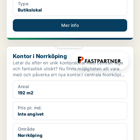
Type
Butikslokal
Mer info
PLATINA
Kontor i Norrköping
Kontor i Norrköping
Letar du efter en unik kontorslokal med centralt läge
och fantastisk utsikt? Nu finns möjligheten att vara
med och påverka ert nya kontor.I centrala Norrköpi...
Areal
192 m2
Pris pr. md.
Inte angivet
Område
Norrköping