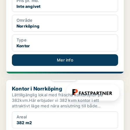
Pris pr. md.
Inte angivet
Område
Norrköping
Type
Kontor
Mer info
PLATINA
Kontor i Norrköping
Kontor i Norrköping
Lättillgänglig lokal med fräscha kontorsytor på
382kvm.Här erbjuder vi 382 kvm kontor i ett
attraktivt läge med nära anslutning till både
söderleden och cent...
Areal
382 m2