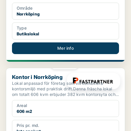
Område
Norrköping
Type
Butikslokal
Mer info
PLATINA
Kontor i Norrköping
Kontor i Norrköping
Lokal anpassad för företag som vill kombinera
kontorsmiljö med praktisk drift.Denna fräscha lokal
om totalt 606 kvm erbjuder 382 kvm kontorsyta och
224 kvm l...
Areal
606 m2
Pris pr. md.