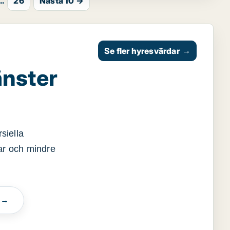
..
26
Nästa 10 →
Se fler hyresvärdar
→
änster
siella
gar och mindre
n →