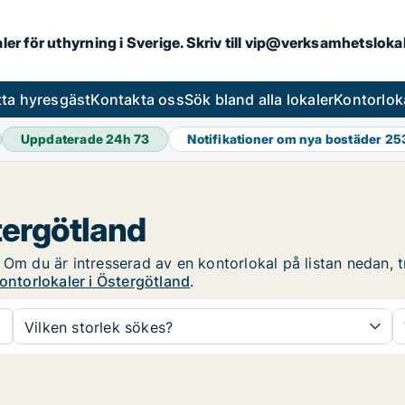
aler för uthyrning i Sverige. Skriv till vip@verksamhetslok
tta hyresgäst
Kontakta oss
Sök bland alla lokaler
Kontorlok
Uppdaterade 24h
73
Notifikationer om nya bostäder
25
tergötland
 Om du är intresserad av en kontorlokal på listan nedan, tr
ontorlokaler i Östergötland
.
Vilken storlek sökes?