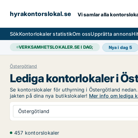
hyrakontorslokal.se
Vi samlar alla kontorslok
Sök
Kontorlokaler statistik
Om oss
Upprätta annons
Hi
VERKSAMHETSLOKALER.SE I DAG;
Nya i dag
5
Östergötland
Lediga kontorlokaler i Ös
Se kontorslokaler för uthyrning i Östergötland nedan.
jakten på dina nya butikslokaler!
Mer info om lediga k
Östergötland
457 kontorslokaler