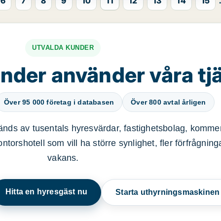
6
7
8
9
10
11
12
13
14
15
.
UTVALDA KUNDER
nder använder våra tj
Över 95 000 företag i databasen
Över 800 avtal årligen
nds av tusentals hyresvärdar, fastighetsbolag, kommer
ntorshotell som vill ha större synlighet, fler förfrågnin
vakans.
Hitta en hyresgäst nu
Starta uthyrningsmaskine