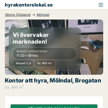
hyrakontorslokal.se
Västra Götaland
Mölndal
Vi övervakar
marknaden!
SENAST UPPDATERAD
11:23 • 09 feb.
Skapad 2 yr
Ca. 400 m2
Kontor att hyra, Mölndal, Brogatan
2
Ca. 400 m