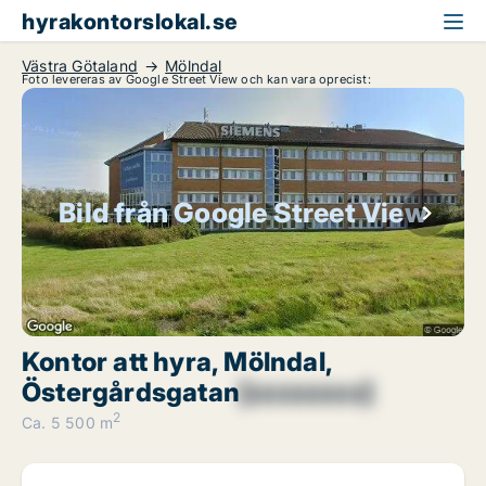
hyrakontorslokal.se
Västra Götaland
Mölndal
Foto levereras av Google Street View och kan vara oprecist:
Bild från Google Street View
Kontor att hyra, Mölndal,
Östergårdsgatan
[xxxxxxxx]
2
Ca. 5 500 m