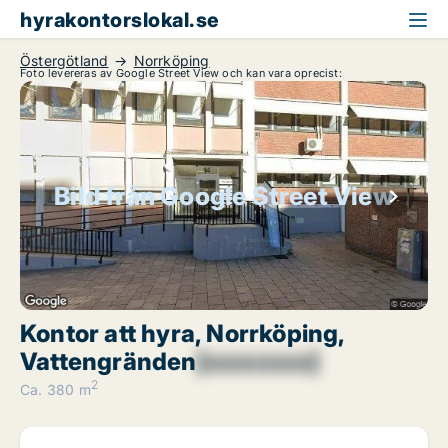
hyrakontorslokal.se
Östergötland
Norrköping
Foto levereras av Google Street View och kan vara oprecist:
Bild från Google Street View
Kontor att hyra, Norrköping,
Vattengränden
[xxxxxxxx]
2
Ca. 380 m