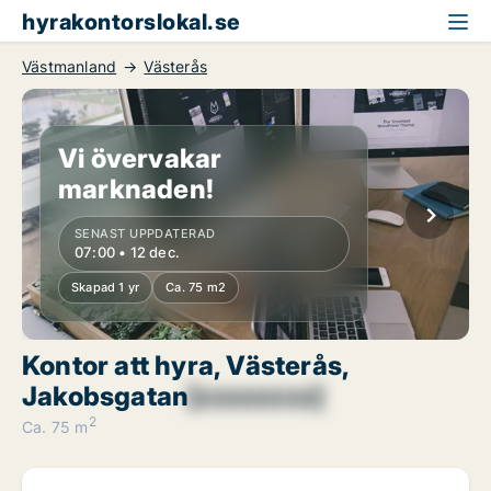
hyrakontorslokal.se
Västmanland
Västerås
Vi övervakar
marknaden!
SENAST UPPDATERAD
07:00 • 12 dec.
Skapad 1 yr
Ca. 75 m2
Kontor att hyra, Västerås,
Jakobsgatan
[xxxxxxxx]
2
Ca. 75 m