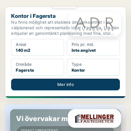
PLATINA
Kontor i Fagersta
Kontor i Fagersta
Nu finns möjlighet att etablera din verksamhet i en
välplanerad och representativ lokal i Fagersta. Lokalen
erbjuder en genomtänkt planlösning med fina, stor...
Areal
Pris pr. md.
140 m2
Inte angivet
Område
Type
Fagersta
Kontor
Mer info
Kontor i Västerås
Vi övervakar marknaden!
SENAST UPPDATERAD