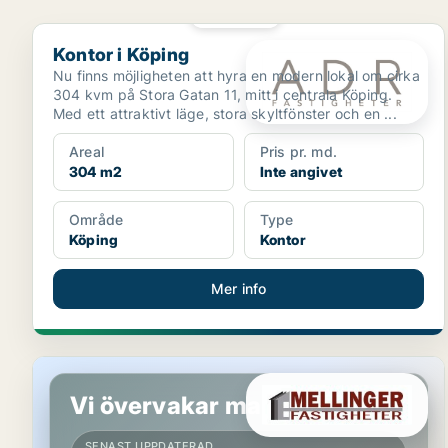
PLATINA
Kontor i Köping
Kontor i Köping
Nu finns möjligheten att hyra en modern lokal om cirka
304 kvm på Stora Gatan 11, mitt i centrala Köping.
Med ett attraktivt läge, stora skyltfönster och en ...
Areal
Pris pr. md.
304 m2
Inte angivet
Område
Type
Köping
Kontor
Mer info
Kontor i Västerås
Vi övervakar marknaden!
SENAST UPPDATERAD