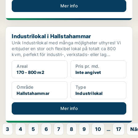
Mer info
Industrilokal i Hallstahammar
Industrilokal i Hallstahammar
Unik Industrilokal med många möjligheter uthyres! Vi
erbjuder en stor och flexibel lokal på totalt ca 800
kvm, perfekt för industri-, verkstads- eller lag...
Areal
Pris pr. md.
170 - 800 m2
Inte angivet
Område
Type
Hallstahammar
Industrilokal
Mer info
3
4
5
6
7
8
9
10
...
17
Nä