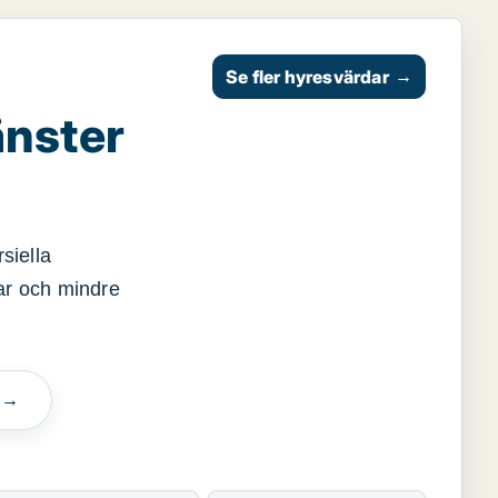
Se fler hyresvärdar
→
änster
siella
gar och mindre
n →