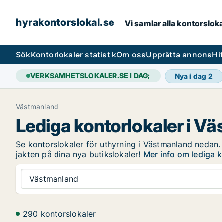
hyrakontorslokal.se
Vi samlar alla kontorslok
Sök
Kontorlokaler statistik
Om oss
Upprätta annons
Hi
VERKSAMHETSLOKALER.SE I DAG;
Nya i dag
2
Västmanland
Lediga kontorlokaler i V
Se kontorslokaler för uthyrning i Västmanland nedan. 
jakten på dina nya butikslokaler!
Mer info om lediga 
Västmanland
290 kontorslokaler