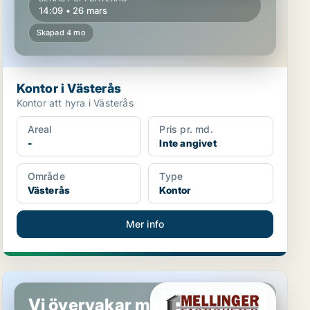
14:09 • 26 mars
Skapad 4 mo
Kontor i Västerås
Kontor att hyra i Västerås
Areal
Pris pr. md.
-
Inte angivet
Område
Type
Västerås
Kontor
Mer info
Kontor i Västerås
Vi övervakar marknaden!