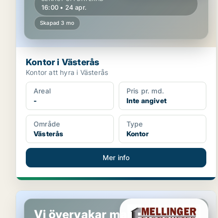
16:00 • 24 apr.
Skapad 3 mo
Kontor i Västerås
Kontor att hyra i Västerås
Areal
Pris pr. md.
-
Inte angivet
Område
Type
Västerås
Kontor
Mer info
Kontor i Västerås
Vi övervakar marknaden!