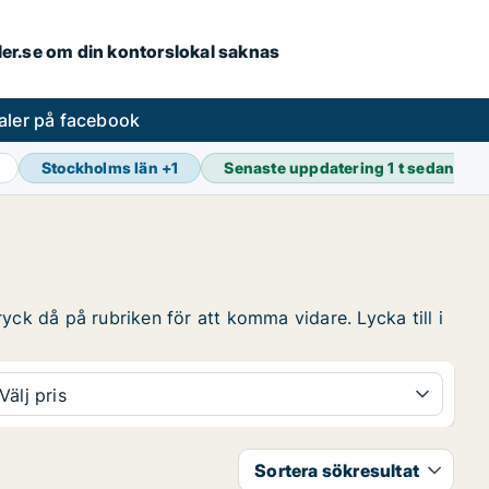
aler.se om din kontorslokal saknas
aler på facebook
Stockholms län
+
1
Senaste uppdatering
1 t sedan
yck då på rubriken för att komma vidare. Lycka till i
Välj pris
Sortera sökresultat