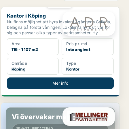
PLATINA
Kontor i Köping
Kontor i Köping
Nu finns möjlighet att hyra lokaler i Ågångens Galleria,
belägna på första våningen. Lokalerna hyrs ut var för
sig och passar olika typer av verksamheter. Hy...
Areal
Pris pr. md.
116 - 1 107 m2
Inte angivet
Område
Type
Köping
Kontor
Mer info
Kontor i Västerås
Vi övervakar marknaden!
SENAST UPPDATERAD