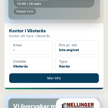
14:09 • 26 mars
Skapad 4 mo
Kontor i Västerås
Kontor att hyra i Västerås
Areal
Pris pr. md.
-
Inte angivet
Område
Type
Västerås
Kontor
Mer info
Kontor i Västerås
Vi övervakar marknaden!