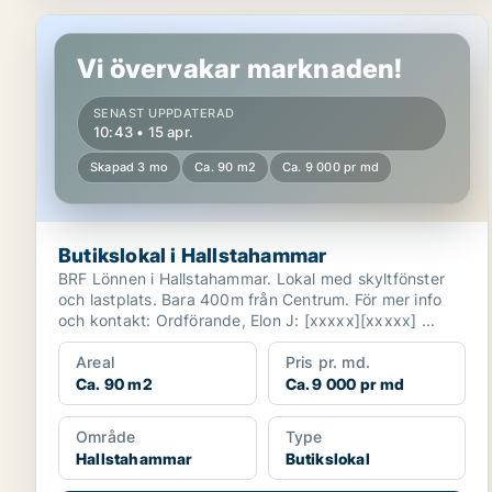
Butikslokal i Hallstahammar
Vi övervakar marknaden!
SENAST UPPDATERAD
10:43 • 15 apr.
Skapad 3 mo
Ca. 90 m2
Ca. 9 000 pr md
Butikslokal i Hallstahammar
BRF Lönnen i Hallstahammar. Lokal med skyltfönster
och lastplats. Bara 400m från Centrum. För mer info
och kontakt: Ordförande, Elon J: [xxxxx][xxxxx] ...
Areal
Pris pr. md.
Ca. 90 m2
Ca. 9 000 pr md
Område
Type
Hallstahammar
Butikslokal