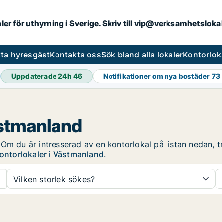
aler för uthyrning i Sverige. Skriv till vip@verksamhetslok
tta hyresgäst
Kontakta oss
Sök bland alla lokaler
Kontorlok
Uppdaterade 24h
46
Notifikationer om nya bostäder
73
ästmanland
Om du är intresserad av en kontorlokal på listan nedan, tr
kontorlokaler i Västmanland
.
Vilken storlek sökes?