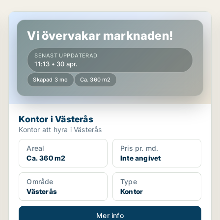
Kontor i Västerås
Vi övervakar marknaden!
SENAST UPPDATERAD
11:13 • 30 apr.
Skapad 3 mo
Ca. 360 m2
Kontor i Västerås
Kontor att hyra i Västerås
Areal
Pris pr. md.
Ca. 360 m2
Inte angivet
Område
Type
Västerås
Kontor
Mer info