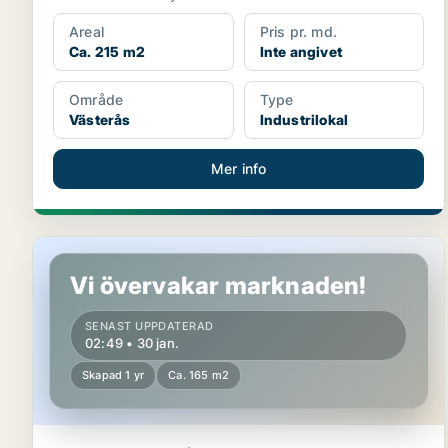
Areal
Pris pr. md.
Ca. 215 m2
Inte angivet
Område
Type
Västerås
Industrilokal
Mer info
Kontor i Västerås
Vi övervakar marknaden!
SENAST UPPDATERAD
02:49 • 30 jan.
Skapad 1 yr
Ca. 165 m2