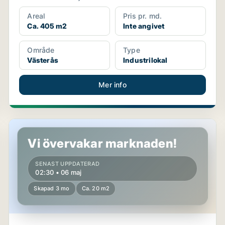
Areal
Pris pr. md.
Ca. 405 m2
Inte angivet
Område
Type
Västerås
Industrilokal
Mer info
Kontor i Fagersta
Vi övervakar marknaden!
SENAST UPPDATERAD
02:30 • 06 maj
Skapad 3 mo
Ca. 20 m2