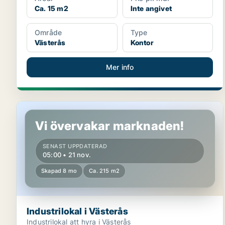
Ca. 15 m2
Inte angivet
Område
Type
Västerås
Kontor
Mer info
Industrilokal i Västerås
Vi övervakar marknaden!
SENAST UPPDATERAD
05:00 • 21 nov.
Skapad 8 mo
Ca. 215 m2
Industrilokal i Västerås
Industrilokal att hyra i Västerås