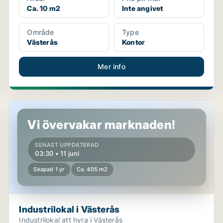
Ca. 10 m2
Inte angivet
Område
Type
Västerås
Kontor
Mer info
Industrilokal i Västerås
Vi övervakar marknaden!
SENAST UPPDATERAD
03:30 • 11 juni
Skapad 1 yr
Ca. 405 m2
Industrilokal i Västerås
Industrilokal att hyra i Västerås