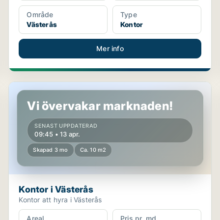
Område
Type
Västerås
Kontor
Mer info
Kontor i Västerås
Vi övervakar marknaden!
SENAST UPPDATERAD
09:45 • 13 apr.
Skapad 3 mo
Ca. 10 m2
Kontor i Västerås
Kontor att hyra i Västerås
Areal
Pris pr. md.