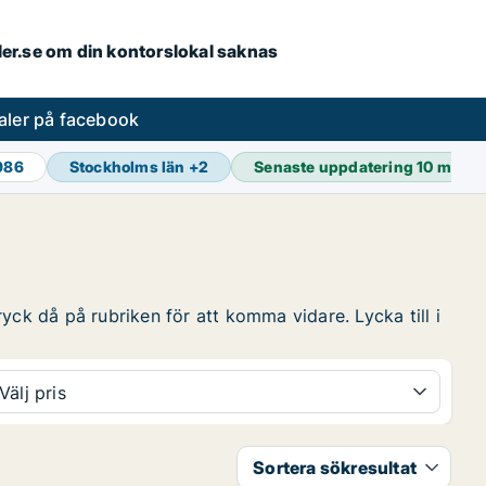
aler.se om din kontorslokal saknas
aler på facebook
 986
Stockholms län
+
2
Senaste uppdatering
10 min s
yck då på rubriken för att komma vidare. Lycka till i
Välj pris
Sortera sökresultat