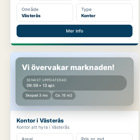
Område
Type
Västerås
Kontor
Mer info
Kontor i Västerås
Vi övervakar marknaden!
SENAST UPPDATERAD
09:59 • 13 apr.
Skapad 3 mo
Ca. 15 m2
Kontor i Västerås
Kontor att hyra i Västerås
Areal
Pris pr. md.