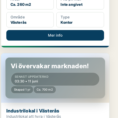
Ca. 260 m2
Inte angivet
Område
Type
Västerås
Kontor
Mer info
Industrilokal i Västerås
Vi övervakar marknaden!
SENAST UPPDATERAD
03:30 • 11 juni
Skapad 1 yr
Ca. 700 m2
Industrilokal i Västerås
Industrilokal att hyra i Västerås