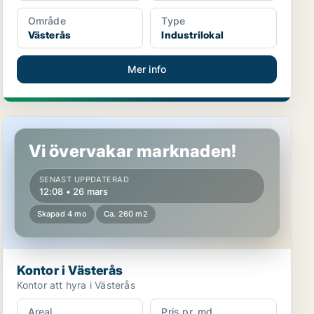
Område
Type
Västerås
Industrilokal
Mer info
Kontor i Västerås
Vi övervakar marknaden!
SENAST UPPDATERAD
12:08 • 26 mars
Skapad 4 mo
Ca. 260 m2
Kontor i Västerås
Kontor att hyra i Västerås
Areal
Pris pr. md.