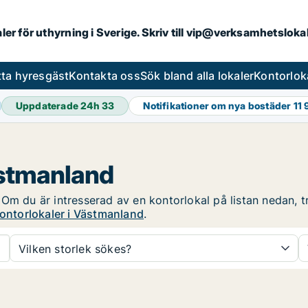
aler för uthyrning i Sverige. Skriv till vip@verksamhetslok
tta hyresgäst
Kontakta oss
Sök bland alla lokaler
Kontorlok
Uppdaterade 24h
33
Notifikationer om nya bostäder
11
ästmanland
Om du är intresserad av en kontorlokal på listan nedan, tr
kontorlokaler i Västmanland
.
Vilken storlek sökes?