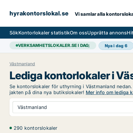
hyrakontorslokal.se
Vi samlar alla kontorslok
Sök
Kontorlokaler statistik
Om oss
Upprätta annons
Hi
VERKSAMHETSLOKALER.SE I DAG;
Nya i dag
6
Västmanland
Lediga kontorlokaler i V
Se kontorslokaler för uthyrning i Västmanland nedan. 
jakten på dina nya butikslokaler!
Mer info om lediga 
Västmanland
290 kontorslokaler