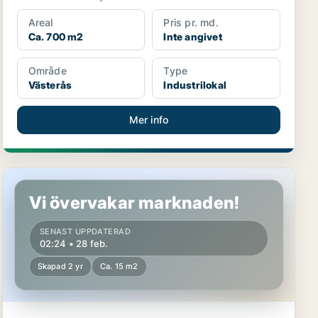
Areal
Pris pr. md.
Ca. 700 m2
Inte angivet
Område
Type
Västerås
Industrilokal
Mer info
Kontor i Arboga
Vi övervakar marknaden!
SENAST UPPDATERAD
02:24 • 28 feb.
Skapad 2 yr
Ca. 15 m2