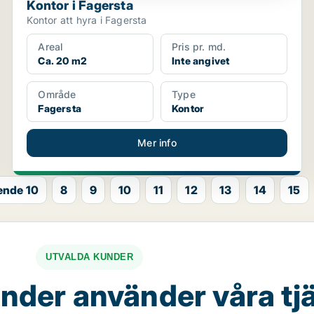
Kontor i Fagersta
Kontor att hyra i Fagersta
Areal
Pris pr. md.
Ca. 20 m2
Inte angivet
Område
Type
Fagersta
Kontor
Mer info
ende 10
8
9
10
11
12
13
14
15
UTVALDA KUNDER
nder använder våra tj