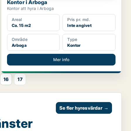
Kontor i Arboga
Kontor att hyra i Arboga
Areal
Pris pr. md.
Ca. 15 m2
Inte angivet
Område
Type
Arboga
Kontor
Mer info
16
17
Se fler hyresvärdar
→
änster