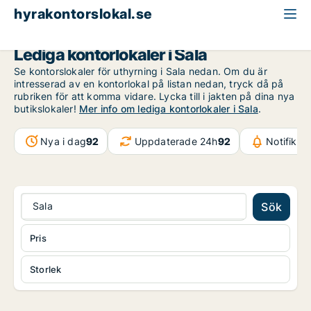
hyrakontorslokal.se
Västmanland
Sala
Lediga kontorlokaler i Sala
Se kontorslokaler för uthyrning i Sala nedan. Om du är
intresserad av en kontorlokal på listan nedan, tryck då på
rubriken för att komma vidare. Lycka till i jakten på dina nya
butikslokaler!
Mer info om lediga kontorlokaler i Sala
.
Nya i dag
92
Uppdaterade 24h
92
Notifikat
Sala
Sök
Pris
Storlek