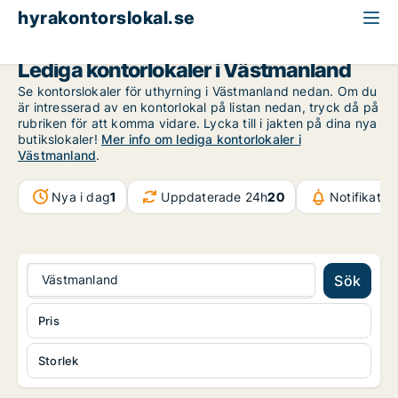
hyrakontorslokal.se
Västmanland
Lediga kontorlokaler i Västmanland
Se kontorslokaler för uthyrning i Västmanland nedan. Om du
är intresserad av en kontorlokal på listan nedan, tryck då på
rubriken för att komma vidare. Lycka till i jakten på dina nya
butikslokaler!
Mer info om lediga kontorlokaler i
Västmanland
.
Nya i dag
1
Uppdaterade 24h
20
Notifikatio
Västmanland
Sök
Pris
Storlek