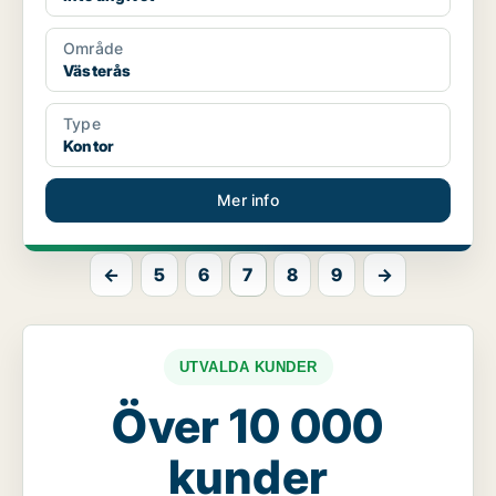
Område
Västerås
Type
Kontor
Mer info
←
5
6
7
8
9
→
UTVALDA KUNDER
Över 10 000
kunder