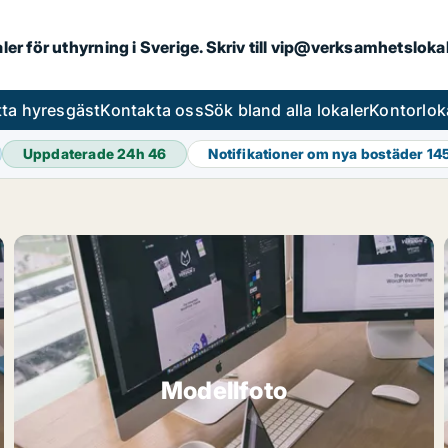
aler för uthyrning i Sverige. Skriv till vip@verksamhetslok
tta hyresgäst
Kontakta oss
Sök bland alla lokaler
Kontorlok
Uppdaterade 24h
46
Notifikationer om nya bostäder
14
Modellfoto