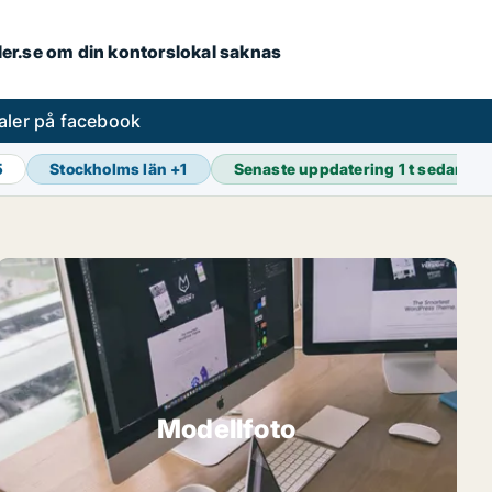
aler.se om din kontorslokal saknas
aler på facebook
5
Stockholms län
+
1
Senaste uppdatering
1 t sedan
Modellfoto