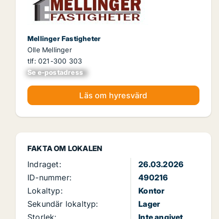
Mellinger Fastigheter
Olle Mellinger
tlf: 021-300 303
Se e-postadress
xxxxxxxxxxxxxxx
Läs om hyresvärd
FAKTA OM LOKALEN
Indraget:
26.03.2026
ID-nummer:
490216
Lokaltyp:
Kontor
Sekundär lokaltyp:
Lager
Storlek:
Inte angivet