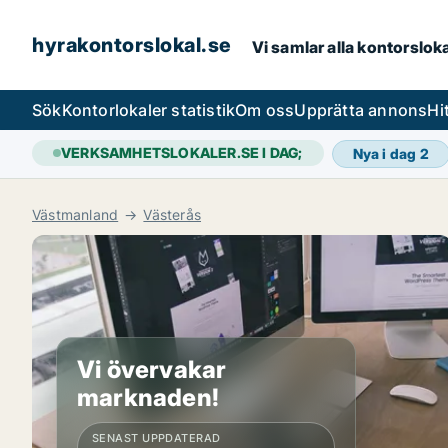
hyrakontorslokal.se
Vi samlar alla kontorslok
Sök
Kontorlokaler statistik
Om oss
Upprätta annons
Hi
VERKSAMHETSLOKALER.SE I DAG;
Nya i dag
2
Västmanland
Västerås
Vi övervakar
marknaden!
SENAST UPPDATERAD