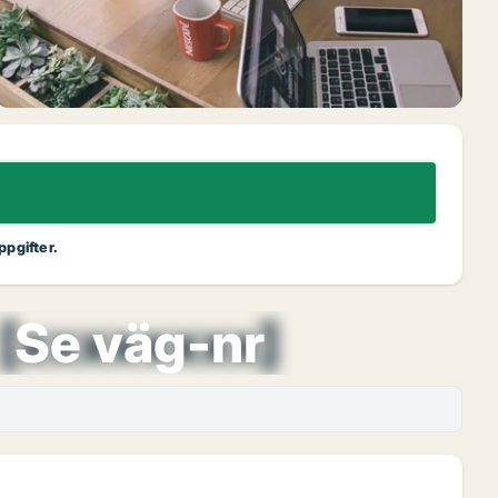
ppgifter.
[xxxxxxxx]
Se väg-nr