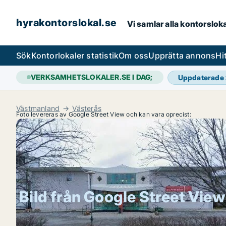
hyrakontorslokal.se
Vi samlar alla kontorslok
Sök
Kontorlokaler statistik
Om oss
Upprätta annons
Hi
VERKSAMHETSLOKALER.SE I DAG;
Uppdaterade
Västmanland
Västerås
Foto levereras av Google Street View och kan vara oprecist:
Bild från Google Street View