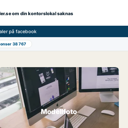
aler.se om din kontorslokal saknas
aler på facebook
nonser
38 767
Modellfoto