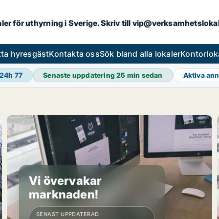
aler för uthyrning i Sverige. Skriv till vip@verksamhetslok
tta hyresgäst
Kontakta oss
Sök bland alla lokaler
Kontorlok
 24h
77
Senaste uppdatering
25 min sedan
Aktiva an
Vi övervakar
marknaden!
SENAST UPPDATERAD