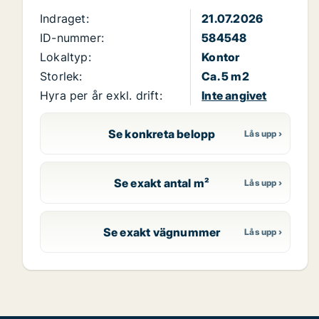
Indraget:
21.07.2026
ID-nummer:
584548
Lokaltyp:
Kontor
Storlek:
Ca. 5 m2
Hyra per år exkl. drift:
Inte angivet
Se konkreta belopp
Se exakt antal m²
Se exakt vägnummer