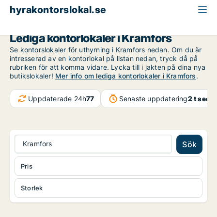
hyrakontorslokal.se
Västernorrland
Kramfors
Lediga kontorlokaler i Kramfors
Se kontorslokaler för uthyrning i Kramfors nedan. Om du är
intresserad av en kontorlokal på listan nedan, tryck då på
rubriken för att komma vidare. Lycka till i jakten på dina nya
butikslokaler!
Mer info om lediga kontorlokaler i Kramfors
.
Uppdaterade 24h
77
Senaste uppdatering
2 t seda
Kramfors
Sök
Pris
Storlek