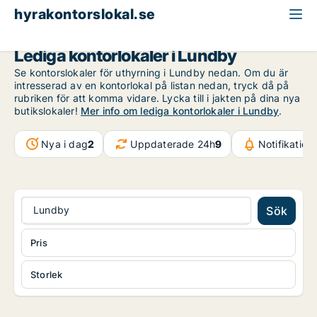
hyrakontorslokal.se
Göteborg
Lundby
Lediga kontorlokaler i Lundby
Se kontorslokaler för uthyrning i Lundby nedan. Om du är
intresserad av en kontorlokal på listan nedan, tryck då på
rubriken för att komma vidare. Lycka till i jakten på dina nya
butikslokaler!
Mer info om lediga kontorlokaler i Lundby
.
Nya i dag
2
Uppdaterade 24h
9
Notifikatio
Lundby
Sök
Pris
Storlek