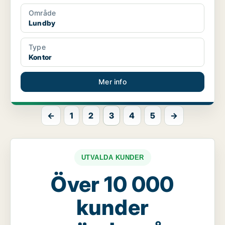
Område
Lundby
Type
Kontor
Mer info
←
1
2
3
4
5
→
UTVALDA KUNDER
Över 10 000
kunder