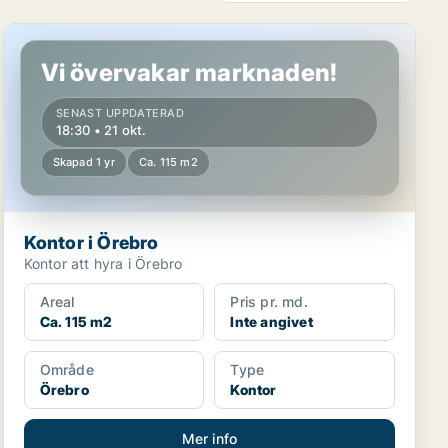
Kontor i Örebro
Vi övervakar marknaden!
SENAST UPPDATERAD
18:30 • 21 okt.
Skapad 1 yr
Ca. 115 m2
Kontor i Örebro
Kontor att hyra i Örebro
Areal
Pris pr. md.
Ca. 115 m2
Inte angivet
Område
Type
Örebro
Kontor
Mer info