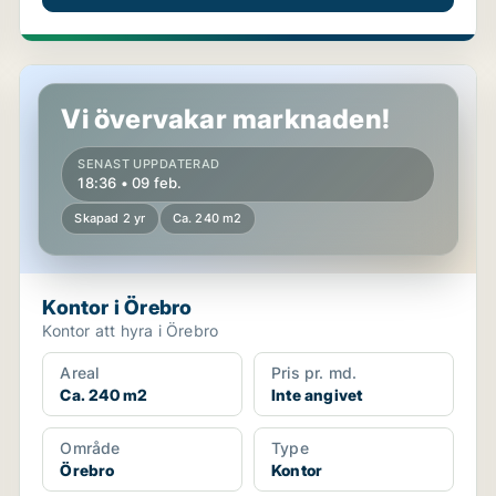
Kontor i Örebro
Vi övervakar marknaden!
SENAST UPPDATERAD
18:36 • 09 feb.
Skapad 2 yr
Ca. 240 m2
Kontor i Örebro
Kontor att hyra i Örebro
Areal
Pris pr. md.
Ca. 240 m2
Inte angivet
Område
Type
Örebro
Kontor