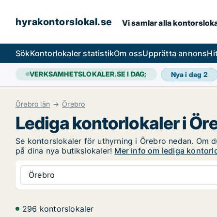
hyrakontorslokal.se
Vi samlar alla kontorslok
Sök
Kontorlokaler statistik
Om oss
Upprätta annons
Hi
VERKSAMHETSLOKALER.SE I DAG;
Nya i dag
2
Örebro län
Örebro
Lediga kontorlokaler i Ör
Se kontorslokaler för uthyrning i Örebro nedan. Om du 
på dina nya butikslokaler!
Mer info om lediga kontorlo
Örebro
296 kontorslokaler