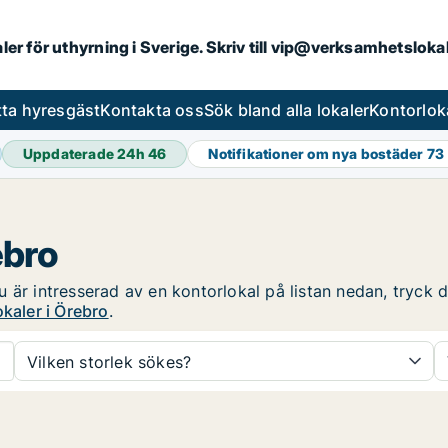
aler för uthyrning i Sverige. Skriv till vip@verksamhetslok
tta hyresgäst
Kontakta oss
Sök bland alla lokaler
Kontorlok
Uppdaterade 24h
46
Notifikationer om nya bostäder
73
ebro
är intresserad av en kontorlokal på listan nedan, tryck då
kaler i Örebro
.
Vilken storlek sökes?