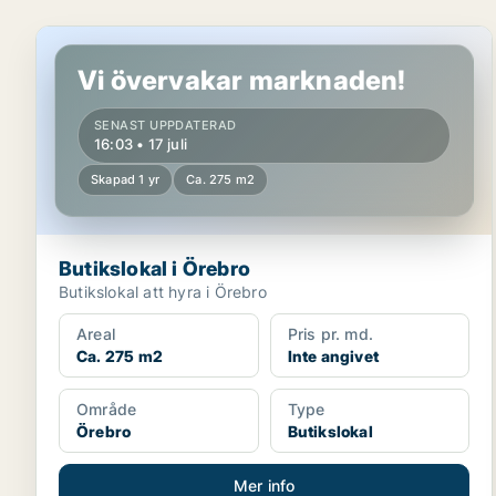
Butikslokal i Örebro
Vi övervakar marknaden!
SENAST UPPDATERAD
16:03 • 17 juli
Skapad 1 yr
Ca. 275 m2
Butikslokal i Örebro
Butikslokal att hyra i Örebro
Areal
Pris pr. md.
Ca. 275 m2
Inte angivet
Område
Type
Örebro
Butikslokal
Mer info