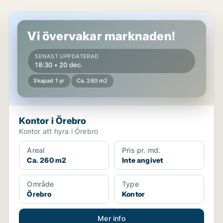
Kontor i Örebro
Vi övervakar marknaden!
SENAST UPPDATERAD
18:30 • 20 dec.
Skapad 1 yr
Ca. 260 m2
Kontor i Örebro
Kontor att hyra i Örebro
Areal
Pris pr. md.
Ca. 260 m2
Inte angivet
Område
Type
Örebro
Kontor
Mer info