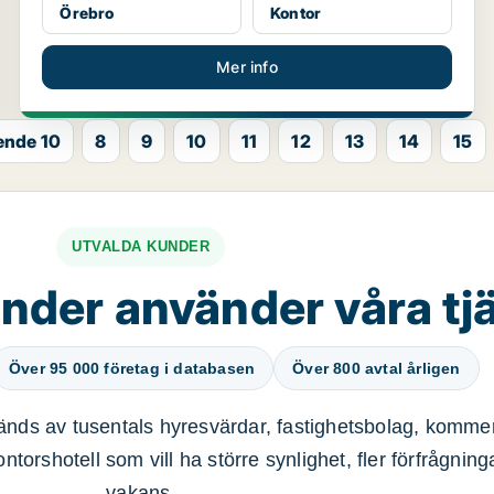
Örebro
Kontor
Mer info
ende 10
8
9
10
11
12
13
14
15
UTVALDA KUNDER
nder använder våra tj
Över 95 000 företag i databasen
Över 800 avtal årligen
nds av tusentals hyresvärdar, fastighetsbolag, kommer
ntorshotell som vill ha större synlighet, fler förfrågnin
vakans.