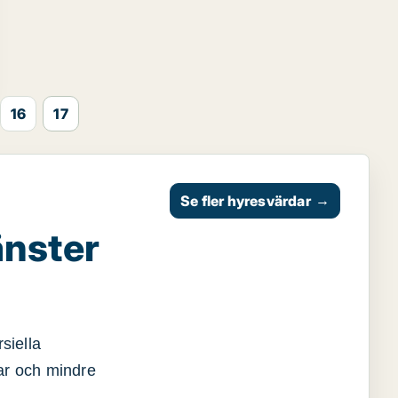
16
17
Se fler hyresvärdar
→
änster
siella
gar och mindre