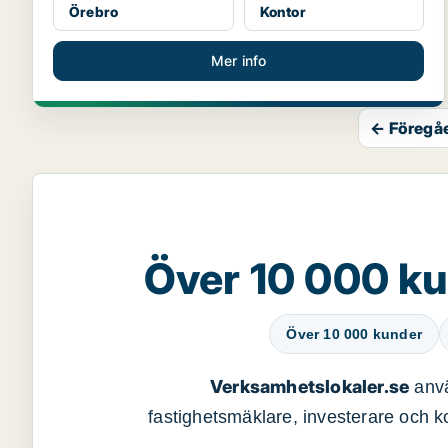
Örebro
Kontor
Mer info
← Föregå
Över 10 000 ku
Över 10 000 kunder
Verksamhetslokaler.se
anvä
fastighetsmäklare, investerare och ko