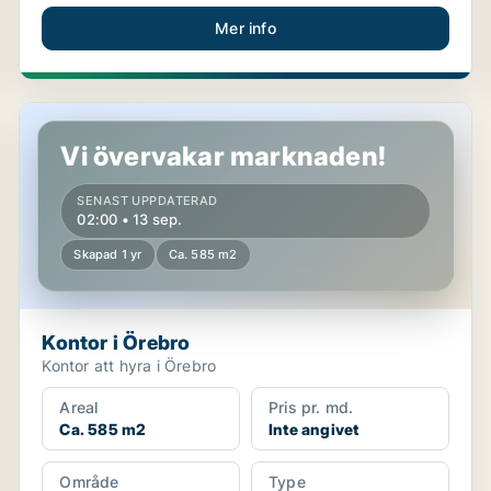
Mer info
Kontor i Örebro
Vi övervakar marknaden!
SENAST UPPDATERAD
02:00 • 13 sep.
Skapad 1 yr
Ca. 585 m2
Kontor i Örebro
Kontor att hyra i Örebro
Areal
Pris pr. md.
Ca. 585 m2
Inte angivet
Område
Type