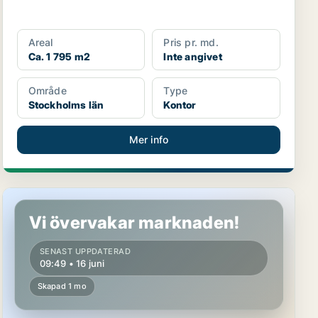
Areal
Pris pr. md.
Ca. 1 795 m2
Inte angivet
Område
Type
Stockholms län
Kontor
Mer info
Kontor i Stockholms län
Vi övervakar marknaden!
SENAST UPPDATERAD
09:49 • 16 juni
Skapad 1 mo