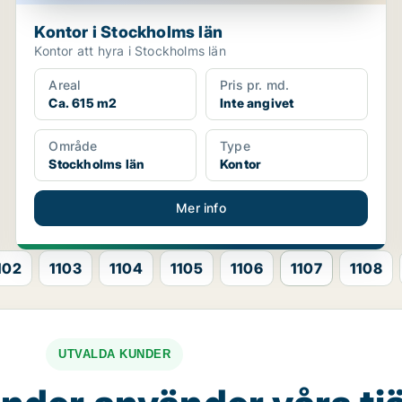
Kontor i Stockholms län
Kontor att hyra i Stockholms län
Areal
Pris pr. md.
Ca. 615 m2
Inte angivet
Område
Type
Stockholms län
Kontor
Mer info
102
1103
1104
1105
1106
1107
1108
UTVALDA KUNDER