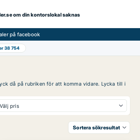
aler.se om din kontorslokal saknas
aler på facebook
er
38 754
yck då på rubriken för att komma vidare. Lycka till i
Välj pris
Sortera sökresultat