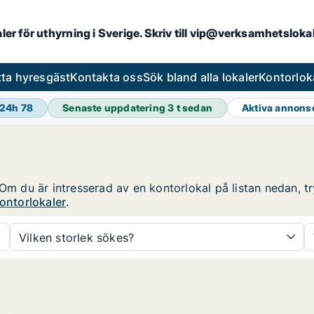
aler för uthyrning i Sverige. Skriv till vip@verksamhetslok
tta hyresgäst
Kontakta oss
Sök bland alla lokaler
Kontorlok
 24h
78
Senaste uppdatering
3 t sedan
Aktiva annons
Om du är intresserad av en kontorlokal på listan nedan, tr
ontorlokaler
.
Vilken storlek sökes?