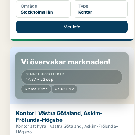
Område
Type
Stockholms län
Kontor
Mer info
Kontor i Västra Götaland, Askim-Frölunda-Högsbo
Vi övervakar marknaden!
SENAST UPPDATERAD
17:37 • 22 sep.
Skapad 10 mo
Ca. 525 m2
Kontor i Västra Götaland, Askim-
Frölunda-Högsbo
Kontor att hyra i Västra Götaland, Askim-Frölunda-
Högsbo