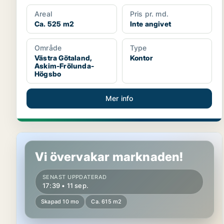
Areal
Pris pr. md.
Ca. 525 m2
Inte angivet
Område
Type
Västra Götaland,
Kontor
Askim-Frölunda-
Högsbo
Mer info
Kontor i Stockholms län
Vi övervakar marknaden!
SENAST UPPDATERAD
17:39 • 11 sep.
Skapad 10 mo
Ca. 615 m2