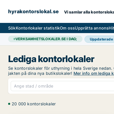
hyrakontorslokal.se
Vi samlar alla kontorslok
Sök
Kontorlokaler statistik
Om oss
Upprätta annons
Hi
VERKSAMHETSLOKALER.SE I DAG;
Uppdaterade
Lediga kontorlokaler
Se kontorslokaler för uthyrning i hela Sverige nedan. 
jakten på dina nya butikslokaler!
Mer info om lediga k
20 000 kontorslokaler