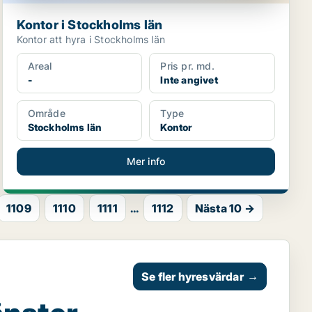
Kontor i Stockholms län
Kontor att hyra i Stockholms län
Areal
Pris pr. md.
-
Inte angivet
Område
Type
Stockholms län
Kontor
Mer info
1109
1110
1111
...
1112
Nästa 10 →
Se fler hyresvärdar
→