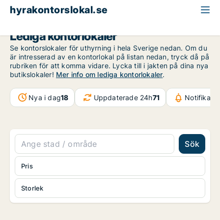
hyrakontorslokal.se
Lediga kontorlokaler
Se kontorslokaler för uthyrning i hela Sverige nedan. Om du
är intresserad av en kontorlokal på listan nedan, tryck då på
rubriken för att komma vidare. Lycka till i jakten på dina nya
butikslokaler!
Mer info om lediga kontorlokaler
.
Nya i dag
18
Uppdaterade 24h
71
Notifikati
Sök
Pris
Storlek