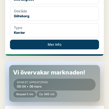
Område
Göteborg
Type
Kontor
Mer info
Kontor i Stockholms län
Vi övervakar marknaden!
SENAST UPPDATERAD
09:04 • 06 mars
Skapad 5 mo
Ca. 695 m2