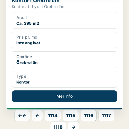
Kontor i Örebro län
Kontor att hyra i Örebro län
Areal
Ca. 395 m2
Pris pr. md.
Inte angivet
Område
Örebro län
Type
Kontor
Mer info
←←
←
1114
1115
1116
1117
1118
→