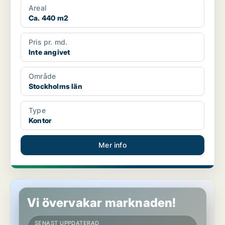
Areal
Ca. 440 m2
Pris pr. md.
Inte angivet
Område
Stockholms län
Type
Kontor
Mer info
Kontor i Göteborg
Vi övervakar marknaden!
SENAST UPPDATERAD