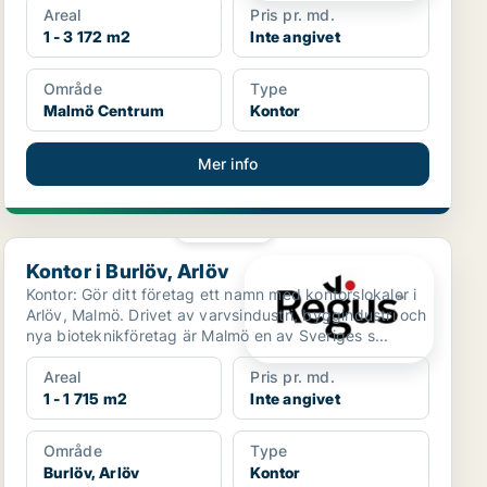
Areal
Pris pr. md.
1 - 3 172 m2
Inte angivet
Område
Type
Malmö Centrum
Kontor
Mer info
PLATINA
Kontor i Burlöv, Arlöv
Kontor i Burlöv, Arlöv
Kontor: Gör ditt företag ett namn med kontorslokaler i
Arlöv, Malmö. Drivet av varvsindustri, byggindustri och
nya bioteknikföretag är Malmö en av Sveriges s...
Areal
Pris pr. md.
1 - 1 715 m2
Inte angivet
Område
Type
Burlöv, Arlöv
Kontor