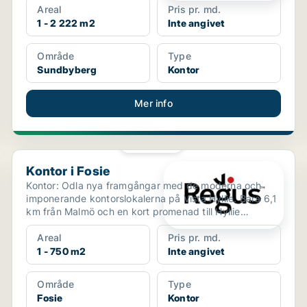
Areal
Pris pr. md.
1 - 2 222 m2
Inte angivet
Område
Type
Sundbyberg
Kontor
Mer info
PLATINA
Kontor i Fosie
Kontor i Fosie
Kontor: Odla nya framgångar med de moderna och
imponerande kontorslokalerna på Vista Hyllie. Bara 6,1
km från Malmö och en kort promenad till Hyllie
tågstati...
Areal
Pris pr. md.
1 - 750 m2
Inte angivet
Område
Type
Fosie
Kontor