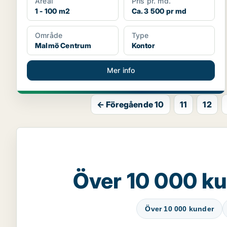
Areal
Pris pr. md.
1 - 100 m2
Ca. 3 500 pr md
Område
Type
Malmö Centrum
Kontor
Mer info
← Föregående 10
11
12
Över 10 000 ku
Över 10 000 kunder