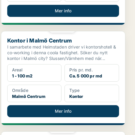
Mer info
PLATINA
Kontor i Malmö Centrum
Kontor i Malmö Centrum
I samarbete med Heimstaden driver vi kontorshotell &
co-working i denna coola fastighet. Söker du nytt
kontor i Malmö city? Slussen/Värnhem med när...
Areal
Pris pr. md.
1 - 100 m2
Ca. 5 000 pr md
Område
Type
Malmö Centrum
Kontor
Mer info
PLATINA
Kontor i Helsingborg