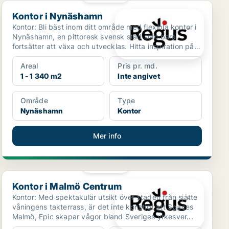
Kontor i Nynäshamn
Kontor i Nynäshamn
Kontor: Bli bäst inom ditt område med flexibla kontor i
Nynäshamn, en pittoresk svensk stad som bara
fortsätter att växa och utvecklas. Hitta inspiration på
...
Areal
Pris pr. md.
1 - 1 340 m2
Inte angivet
Område
Type
Nynäshamn
Kontor
Mer info
PLATINA
Kontor i Malmö Centrum
Kontor i Malmö Centrum
Kontor: Med spektakulär utsikt över staden från sjätte
våningens takterrass, är det inte konstigt att Spaces
Malmö, Epic skapar vågor bland Sveriges yrkesver...