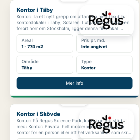
Kontor i Täby
Kontor i Täby
Kontor: Ta ett nytt grepp om affärerna med flexibla
kontorslokaler i Täby, Sotaren. I utkanten av Täby, en
förort norr om Stockholm, ligger denna fina lokal ...
Areal
Pris pr. md.
1 - 774 m2
Inte angivet
Område
Type
Täby
Kontor
Mer info
PLATINA
Kontor i Skövde
Kontor i Skövde
Kontor: På Regus Science Park, kan vi ge dig stöd
med: Kontor: Privata, helt möblerade och utrustade
kontor för en person eller ett hel verksamhet som skr...