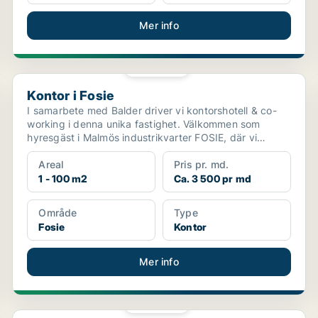
Mer info
PLATINA
Kontor i Fosie
Kontor i Fosie
I samarbete med Balder driver vi kontorshotell & co-
working i denna unika fastighet. Välkommen som
hyresgäst i Malmös industrikvarter FOSIE, där vi
erbju...
Areal
Pris pr. md.
1 - 100 m2
Ca. 3 500 pr md
Område
Type
Fosie
Kontor
Mer info
PLATINA
Kontor i Lund