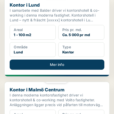
Kontor i Lund
I samarbete med Balder driver vi kontorshotell & co-
working i denna moderna fastighet. Kontorshotell i
Lund – nytt & fräscht [xxxxx] kontorshotell i Lu...
Areal
Pris pr. md.
1 - 100 m2
Ca. 5 000 pr md
Område
Type
Lund
Kontor
Mer info
PLATINA
Kontor i Malmö Centrum
Kontor i Malmö Centrum
I denna moderna kontorsfastighet driver vi
kontorshotell & co-working med Volito fastigheter.
Anläggningen ligger precis vid påfarten till motorvägen
bakom M...