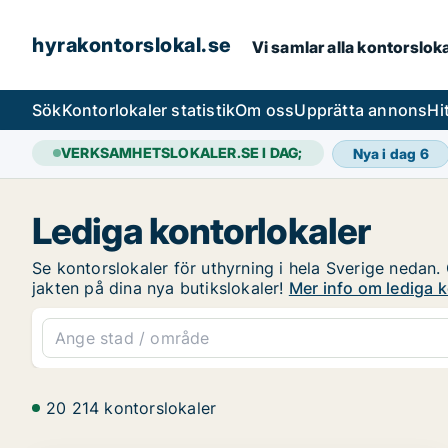
hyrakontorslokal.se
Vi samlar alla kontorslok
Sök
Kontorlokaler statistik
Om oss
Upprätta annons
Hi
VERKSAMHETSLOKALER.SE I DAG;
Nya i dag
6
Lediga kontorlokaler
Se kontorslokaler för uthyrning i hela Sverige nedan. 
jakten på dina nya butikslokaler!
Mer info om lediga k
20 214 kontorslokaler
PLATINA