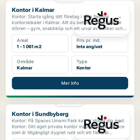
Kontor i Kalmar
Kontor i Kalmar
Kontor: Starta igång ditt företag i våra flexibla
kontorslokaler i Kalmar. Allt du behöver finns utanför
dörren – gym, snabbköp och ett urval av butiker och
...
Areal
Pris pr. md.
1 - 1 061 m2
Inte angivet
Område
Type
Kalmar
Kontor
Mer info
PLATINA
Kontor i Sundbyberg
Kontor i Sundbyberg
Kontor: På Spaces Umami Park kan vi stödja dig med:
Kontor: Ditt eget privata kontor med komplett service
som är tillgängligt dygnet runt och ett flexibel...