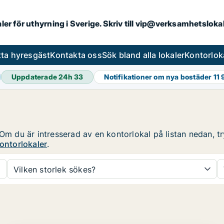
aler för uthyrning i Sverige. Skriv till vip@verksamhetslok
tta hyresgäst
Kontakta oss
Sök bland alla lokaler
Kontorlok
Uppdaterade 24h
33
Notifikationer om nya bostäder
11 
Om du är intresserad av en kontorlokal på listan nedan, tr
ontorlokaler
.
Vilken storlek sökes?
PLATINA