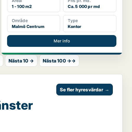
Areal
Pris pr. md.
1 - 100 m2
Ca. 5 000 pr md
Område
Type
Malmö Centrum
Kontor
Mer info
Nästa 10 →
Nästa 100 →→
Se fler hyresvärdar
→
änster