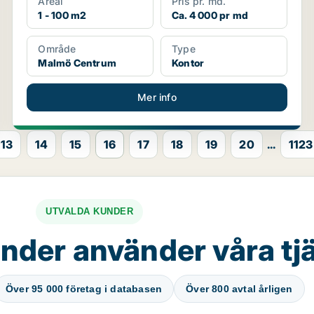
Areal
Pris pr. md.
1 - 100 m2
Ca. 4 000 pr md
Område
Type
Malmö Centrum
Kontor
Mer info
13
14
15
16
17
18
19
20
...
1123
UTVALDA KUNDER
nder använder våra tj
Över 95 000 företag i databasen
Över 800 avtal årligen