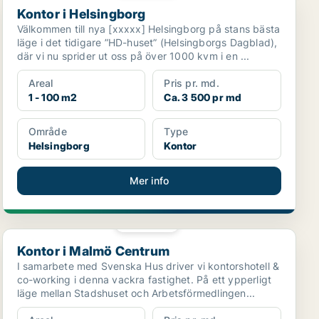
Kontor i Helsingborg
Välkommen till nya [xxxxx] Helsingborg på stans bästa
läge i det tidigare ”HD-huset” (Helsingborgs Dagblad),
där vi nu sprider ut oss på över 1000 kvm i en ...
Areal
Pris pr. md.
1 - 100 m2
Ca. 3 500 pr md
Område
Type
Helsingborg
Kontor
Mer info
PLATINA
Kontor i Malmö Centrum
Kontor i Malmö Centrum
I samarbete med Svenska Hus driver vi kontorshotell &
co-working i denna vackra fastighet. På ett ypperligt
läge mellan Stadshuset och Arbetsförmedlingen...