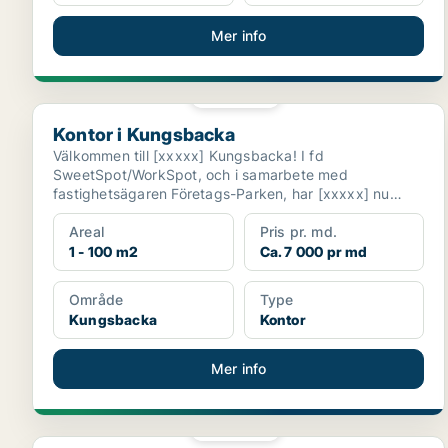
Mer info
PLATINA
Kontor i Kungsbacka
Kontor i Kungsbacka
Välkommen till [xxxxx] Kungsbacka! I fd
SweetSpot/WorkSpot, och i samarbete med
fastighetsägaren Företags-Parken, har [xxxxx] nu
tagit över som ny cowor...
Areal
Pris pr. md.
1 - 100 m2
Ca. 7 000 pr md
Område
Type
Kungsbacka
Kontor
Mer info
PLATINA
Kontor i Trelleborg