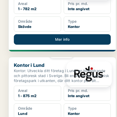
Areal
Pris pr. md.
1 - 782 m2
Inte angivet
Område
Type
Skövde
Kontor
Mer info
PLATINA
Kontor i Lund
Kontor i Lund
Kontor: Utveckla ditt företag i Lund, en blomstrande
och pittoresk stad i Sverige. Bli en del av en dynamisk
företagspark i utkanten, där ditt kontor på Fält...
Areal
Pris pr. md.
1 - 875 m2
Inte angivet
Område
Type
Lund
Kontor