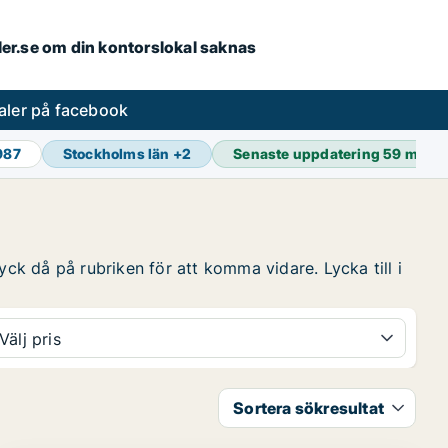
aler.se om din kontorslokal saknas
aler på facebook
987
Stockholms län
+
2
Senaste uppdatering
59 min s
yck då på rubriken för att komma vidare. Lycka till i
Välj pris
Sortera sökresultat
PLATINA