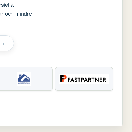
siella
gar och mindre
n →