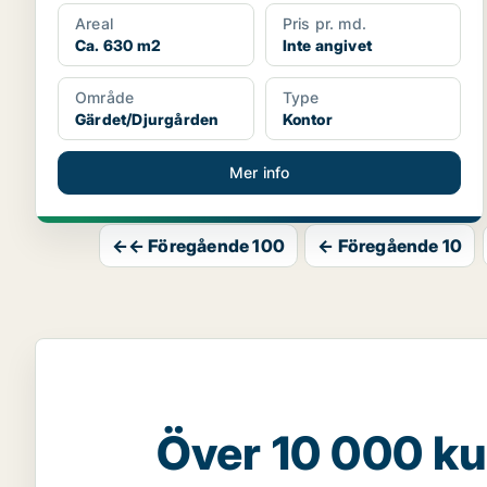
Areal
Pris pr. md.
Ca. 630 m2
Inte angivet
Område
Type
Gärdet/Djurgården
Kontor
Mer info
←← Föregående 100
← Föregående 10
Över 10 000 ku