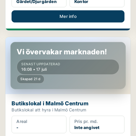
Gärdet/Djurgården
Kontor
Mer info
Butikslokal i Malmö Centrum
Vi övervakar marknaden!
SENAST UPPDATERAD
16:08 • 17 juli
Skapad 21 d
Butikslokal i Malmö Centrum
Butikslokal att hyra i Malmö Centrum
Areal
Pris pr. md.
-
Inte angivet