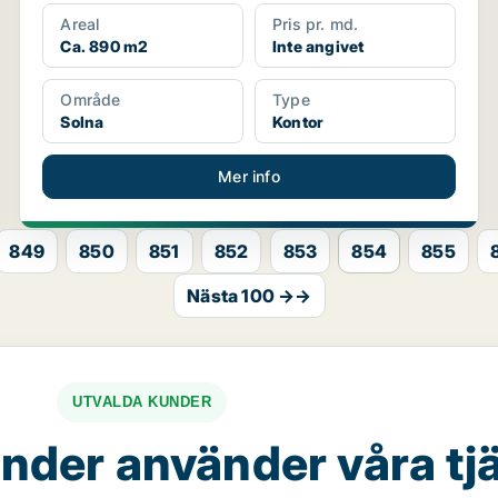
Areal
Pris pr. md.
Ca. 890 m2
Inte angivet
Område
Type
Solna
Kontor
Mer info
849
850
851
852
853
854
855
Nästa 100 →→
UTVALDA KUNDER
nder använder våra tj