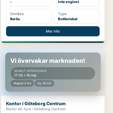
-
Inte angivet
Område
Type
Borås
Butikslokal
Mer info
Kontor i Göteborg Centrum
Vi övervakar marknaden!
SENAST UPPDATERAD
17:33 • 18 maj
Skapad 2 mo
Ca. 55 m2
Kontor i Göteborg Centrum
Kontor att hyra i Göteborg Centrum