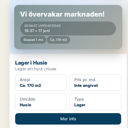
Lager i Husie
Vi övervakar marknaden!
SENAST UPPDATERAD
19:37 • 17 juni
Skapad 1 mo
Ca. 170 m2
Lager i Husie
Lager att hyra i Husie
Areal
Pris pr. md.
Ca. 170 m2
Inte angivet
Område
Type
Husie
Lager
Mer info