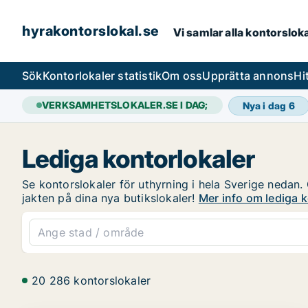
hyrakontorslokal.se
Vi samlar alla kontorslok
Sök
Kontorlokaler statistik
Om oss
Upprätta annons
Hi
VERKSAMHETSLOKALER.SE I DAG;
Nya i dag
6
Lediga kontorlokaler
Se kontorslokaler för uthyrning i hela Sverige nedan. 
jakten på dina nya butikslokaler!
Mer info om lediga k
20 286 kontorslokaler