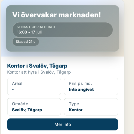
Kontor i Svalöv, Tågarp
Vi övervakar marknaden!
SENAST UPPDATERAD
16:08 • 17 juli
Skapad 21 d
Kontor i Svalöv, Tågarp
Kontor att hyra i Svalöv, Tågarp
Areal
Pris pr. md.
-
Inte angivet
Område
Type
Svalöv, Tågarp
Kontor
Mer info