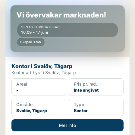
Kontor i Svalöv, Tågarp
Vi övervakar marknaden!
SENAST UPPDATERAD
16:09 • 17 juni
Skapad 1 mo
Kontor i Svalöv, Tågarp
Kontor att hyra i Svalöv, Tågarp
Areal
Pris pr. md.
-
Inte angivet
Område
Type
Svalöv, Tågarp
Kontor
Mer info