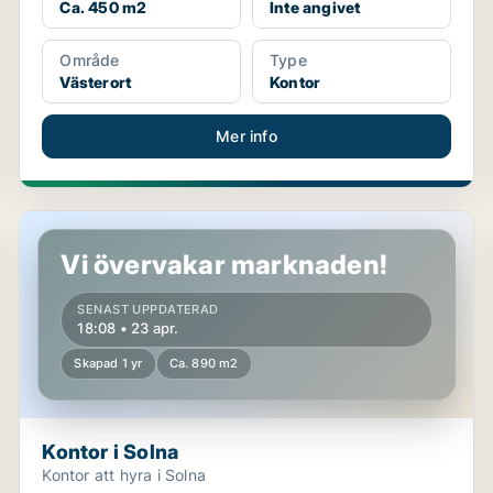
Ca. 450 m2
Inte angivet
Område
Type
Västerort
Kontor
Mer info
Kontor i Solna
Vi övervakar marknaden!
SENAST UPPDATERAD
18:08 • 23 apr.
Skapad 1 yr
Ca. 890 m2
Kontor i Solna
Kontor att hyra i Solna