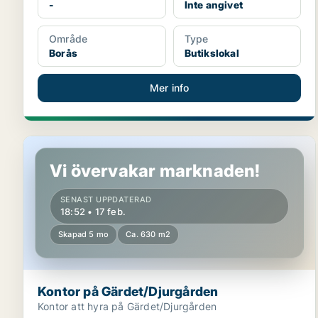
-
Inte angivet
Område
Type
Borås
Butikslokal
Mer info
Kontor på Gärdet/Djurgården
Vi övervakar marknaden!
SENAST UPPDATERAD
18:52 • 17 feb.
Skapad 5 mo
Ca. 630 m2
Kontor på Gärdet/Djurgården
Kontor att hyra på Gärdet/Djurgården