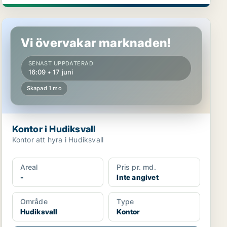
Kontor i Hudiksvall
Vi övervakar marknaden!
SENAST UPPDATERAD
16:09 • 17 juni
Skapad 1 mo
Kontor i Hudiksvall
Kontor att hyra i Hudiksvall
Areal
Pris pr. md.
-
Inte angivet
Område
Type
Hudiksvall
Kontor