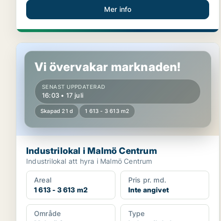
Mer info
Industrilokal i Malmö Centrum
Vi övervakar marknaden!
SENAST UPPDATERAD
16:03 • 17 juli
Skapad 21 d
1 613 - 3 613 m2
Industrilokal i Malmö Centrum
Industrilokal att hyra i Malmö Centrum
Areal
Pris pr. md.
1 613 - 3 613 m2
Inte angivet
Område
Type