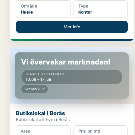
Område
Type
Husie
Kontor
Mer info
Butikslokal i Borås
Vi övervakar marknaden!
SENAST UPPDATERAD
16:08 • 17 juli
Skapad 21 d
Butikslokal i Borås
Butikslokal att hyra i Borås
Areal
Pris pr. md.