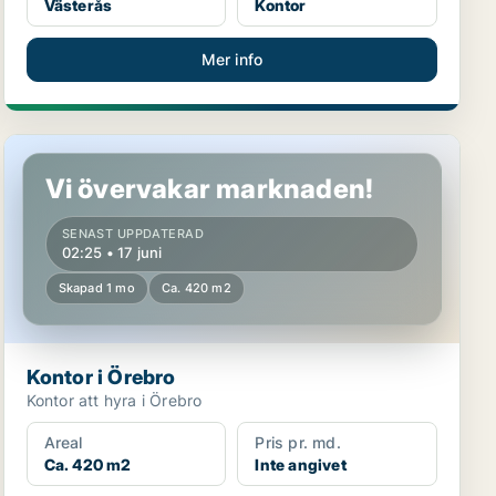
Västerås
Kontor
Mer info
Kontor i Örebro
Vi övervakar marknaden!
SENAST UPPDATERAD
02:25 • 17 juni
Skapad 1 mo
Ca. 420 m2
Kontor i Örebro
Kontor att hyra i Örebro
Areal
Pris pr. md.
Ca. 420 m2
Inte angivet