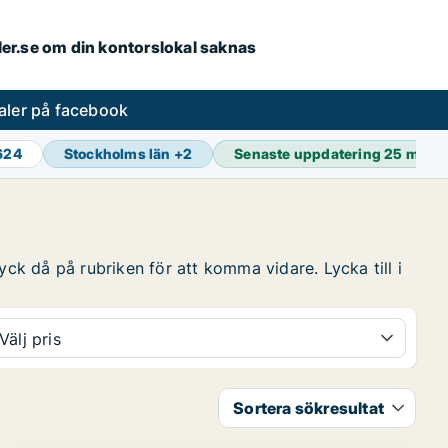
aler.se om din kontorslokal saknas
aler på facebook
 624
Stockholms län
+
2
Senaste uppdatering
25 min s
yck då på rubriken för att komma vidare. Lycka till i
Välj pris
Sortera sökresultat