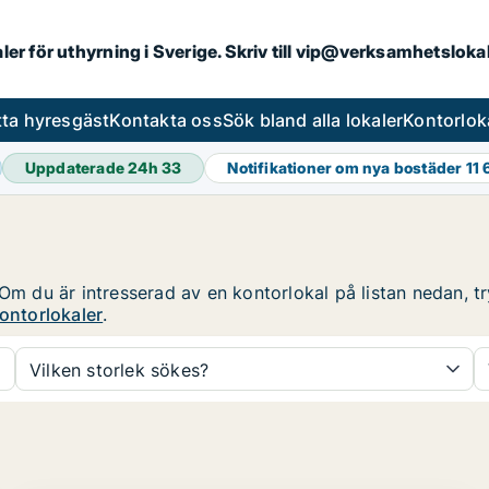
aler för uthyrning i Sverige. Skriv till vip@verksamhetslok
tta hyresgäst
Kontakta oss
Sök bland alla lokaler
Kontorlok
Uppdaterade 24h
33
Notifikationer om nya bostäder
11
Om du är intresserad av en kontorlokal på listan nedan, tr
ontorlokaler
.
Vilken storlek sökes?