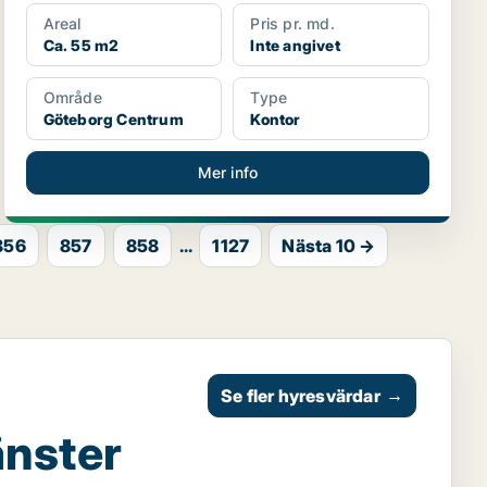
Areal
Pris pr. md.
Ca. 55 m2
Inte angivet
Område
Type
Göteborg Centrum
Kontor
Mer info
856
857
858
...
1127
Nästa 10 →
Se fler hyresvärdar
→
änster